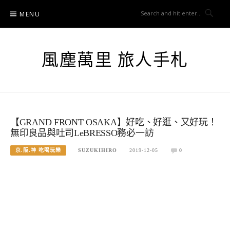
Skip
MENU
to
content
風塵萬里 旅人手札
【GRAND FRONT OSAKA】好吃、好逛、又好玩！
無印良品與吐司LeBRESSO務必一訪
京.阪.神 吃喝玩樂
SUZUKIHIRO
2019-12-05
0