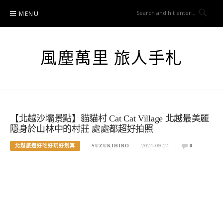
Skip
MENU
to
content
風塵萬里 旅人手札
【北越沙壩景點】貓貓村 Cat Cat Village 北越最美麗
隱身於山林中的村莊 處處都超好拍照
北越旅遊好吃好玩好划算
SUZUKIHIRO
2024-09-24
0