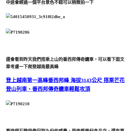
中途會經過一個平台景色不錯可以稍微拍一下
還會看到昨天我們搭乘上山的番西邦傳奇纜車，可以看下面文
章考慮一下爬登越南最高峰
登上越南第一高峰番西邦峰 海拔3143公尺 搭乘芒花
登山列車、番西邦傳奇纜車輕鬆攻頂
看這個石階很像回到九份的感覺，兩旁都是紀念品店，還有買