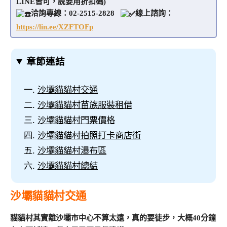
LINE皆可，說要用折扣碼)
洽詢專線：02-2515-2828
線上諮詢：
https://lin.ee/XZFTOFp
章節連結
沙壩貓貓村交通
沙壩貓貓村苗族服裝租借
沙壩貓貓村門票價格
沙壩貓貓村拍照打卡商店街
沙壩貓貓村瀑布區
沙壩貓貓村總結
沙壩貓貓村交通
貓貓村其實離沙壩市中心不算太遠，真的要徒步，大概40分鐘