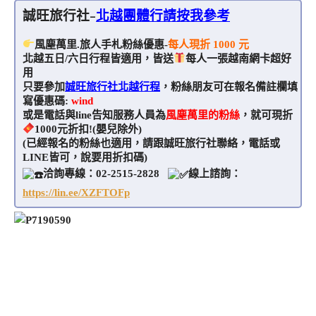
誠旺旅行社-
北越團體行請按我參考
風塵萬里.旅人手札粉絲優惠-
每人現折 1000 元
北越五日/六日行程皆適用，皆送
每人一張越南網卡超好
用
只要參加
誠旺旅行社北越行程
，粉絲朋友可在報名備註欄填
寫優惠碼:
wind
或是電話與line告知服務人員為
風塵萬里的粉絲
，就可現折
1000元折扣!(嬰兒除外)
(已經報名的粉絲也適用，請跟誠旺旅行社聯絡，電話或
LINE皆可，說要用折扣碼)
洽詢專線：02-2515-2828
線上諮詢：
https://lin.ee/XZFTOFp