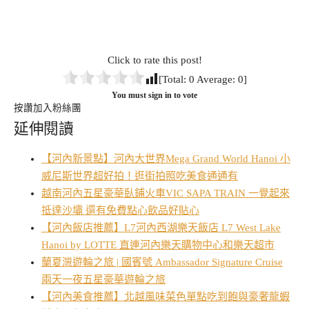
Click to rate this post!
[Total:
0
Average:
0
]
You must sign in to vote
按讚加入粉絲團
延伸閱讀
【河內新景點】河內大世界Mega Grand World Hanoi 小
威尼斯世界超好拍！逛街拍照吃美食通通有
越南河內五星豪華臥鋪火車VIC SAPA TRAIN 一覺起來
抵達沙壩 還有免費點心飲品好貼心
【河內飯店推薦】L7河內西湖樂天飯店 L7 West Lake
Hanoi by LOTTE 直連河內樂天購物中心和樂天超市
蘭夏灣遊輪之旅 | 國賓號 Ambassador Signature Cruise
兩天一夜五星豪華遊輪之旅
【河內美食推薦】北越風味菜色單點吃到飽與豪奢龍蝦