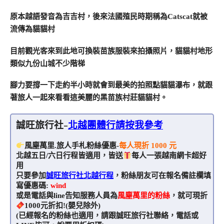
原本越語發音為吉吉村，後來法國殖民時期稱為Catscat就被
流傳為貓貓村
目前觀光客來到此地可換裝苗族服裝來拍攝照片，貓貓村地形
類似九份山城不少階梯
腳力要撐一下走約半小時就會到最美的拍照點貓貓瀑布，就跟
著旅人一起來看看這美麗的黑苗族村莊貓貓村。
誠旺旅行社-
北越團體行請按我參考
風塵萬里.旅人手札粉絲優惠-
每人現折 1000 元
北越五日/六日行程皆適用，皆送
每人一張越南網卡超好
用
只要參加
誠旺旅行社北越行程
，粉絲朋友可在報名備註欄填
寫優惠碼:
wind
或是電話與line告知服務人員為
風塵萬里的粉絲
，就可現折
1000元折扣!(嬰兒除外)
(已經報名的粉絲也適用，請跟誠旺旅行社聯絡，電話或