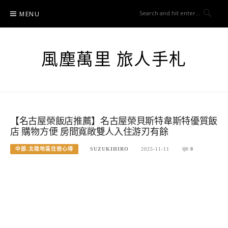
Skip
MENU
to
content
風塵萬里 旅人手札
【名古屋榮飯店推薦】名古屋榮貝斯特韋斯特優質飯
店 購物方便 房間寬敞雙人入住游刃有餘
中部.北陸地區住宿心得
SUZUKIHIRO
2025-11-11
0