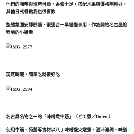
他們的咖啡與現烤可頌，香氣十足，搭配水果與優格剛剛好，
其他日式餐點我也很喜歡
整體氛圍安靜舒適，很適合一早慢慢享用，作為開始名古屋旅
程前的小確幸
現蒸時蔬，簡單吃就很好吃
名古屋名物之一的「味噌煮牛筋」（どて煮／Doteni）
使用牛筋、蒟蒻等食材以八丁味噌慢火燉煮，湯汁濃稠、味道