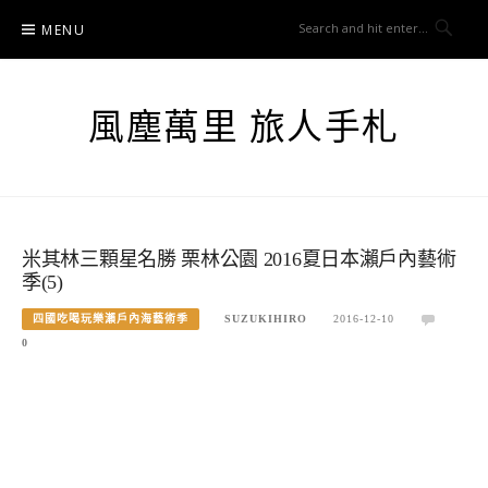
Skip
MENU
to
content
風塵萬里 旅人手札
米其林三顆星名勝 栗林公園 2016夏日本瀨戶內藝術
季(5)
四國吃喝玩樂瀨戶內海藝術季
SUZUKIHIRO
2016-12-10
0