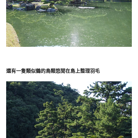
還有一隻類似鶴的鳥類悠閒在島上整理羽毛