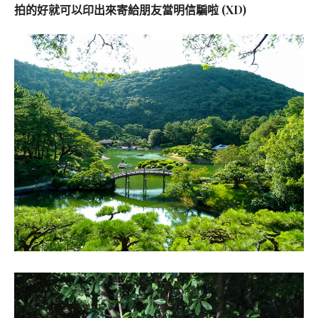
拍的好就可以印出來寄給朋友當明信騙啦 (XD)