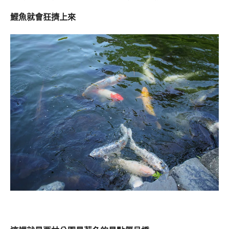
鯉魚就會狂擠上來