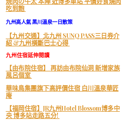
焼肉の牛太 本陣 近博多車站 平價好食燒肉
吃到飽
九州高人氣 黑川溫泉一日散策
【九州交通】北九州 SUNQ PASS三日券介
紹 &九州橫斷巴士心得
九州住宿延伸閱讀
【由布院住宿】 再訪由布院仙洞 新增家族
風呂個室
華味鳥集團旗下高評價住宿 白川溫泉華匠
庵
【福岡住宿】JR九州Hotel Blossom博多中
央 博多站走路五分!