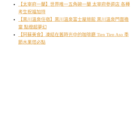
【太宰府一蘭】世界唯一五角碗一蘭 太宰府參道店 各種
考生祝福加持
【黑川溫泉住宿】黑川溫泉富士屋旅館 黑川溫泉門面擔
當 點燈超夢幻
【阿蘇美食】凍結在舊時光中的咖啡廳 Tien Tien Aso 季
節水果塔必點