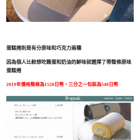
蛋糕捲則是有分原味和巧克力兩種
因為個人比較想吃雞蛋和奶油的鮮味就選擇了帶整條原味
蛋糕捲
2019年價格整條為1520日幣，三分之一包裝為540日幣