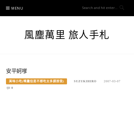
Skip
MENU
to
content
風塵萬里 旅人手札
安平蚵嗲
美味小吃(嘴饞但是不想吃太多請按我)
SUZUKIHIRO
2007-03-07
0