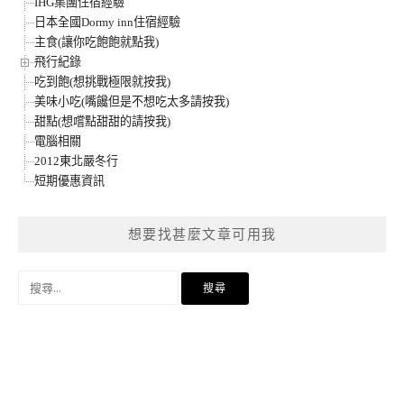
IHG集團住宿經驗
日本全國Dormy inn住宿經驗
主食(讓你吃飽飽就點我)
飛行紀錄
吃到飽(想挑戰極限就按我)
美味小吃(嘴饞但是不想吃太多請按我)
甜點(想嚐點甜甜的請按我)
電腦相關
2012東北嚴冬行
短期優惠資訊
想要找甚麼文章可用我
搜
尋
關
鍵
字: