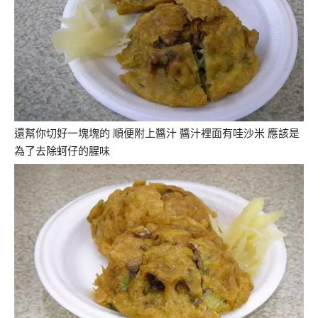
還幫你切好一塊塊的 順便附上醬汁 醬汁裡面有哇沙米 應該是
為了去除蚵仔的腥味