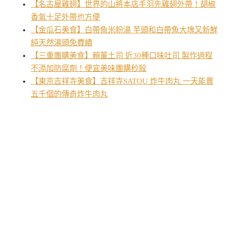
【名古屋雞翅】世界的山將本店手羽先雞翅外帶！胡椒
香氣十足外帶也方便
【金瓜石美食】白帶魚米粉湯 芋頭和白帶魚大塊又新鮮
純天然湯頭免費續
【三重團購美食】賴董土司 近30種口味吐司 製作過程
不添加防腐劑！便宜美味團購秒殺
【東京吉祥寺美食】吉祥寺SATOU 炸牛肉丸 一天能賣
五千個的傳奇炸牛肉丸