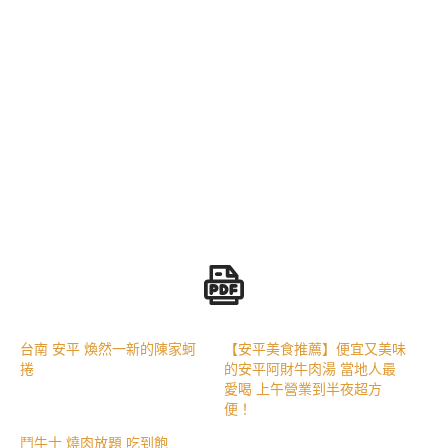
台南 安平 煥然一新的陳家蚵
【安平美食推薦】便宜又美味
捲
的安平阿財牛肉湯 當地人最
愛喝 上午營業到半夜超方
便！
鬥牛士 燒肉放題 吃到飽