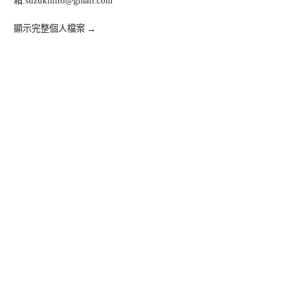
箱:
suzukihiro@gmail.com
顯示完整個人檔案 →