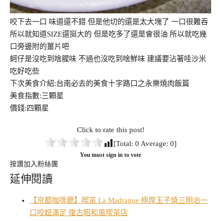
咬下去一口 味道還不錯 但是他切的還是太大塊了 一口很難吞
所以就知道SIZE還挺大的 但是吃多了還是會很油 所以就吃幾
口旁邊附的薑片吧
蚵仔是沒吃到啥腥味 不過也沒吃到啥鮮味 建議要沾著哇沙米
吃好吃些
下次美食介紹:台南必去的美食十字路口之永樂燒肉飯篇
美食指數:三顆星
價錢:四顆星
Click to rate this post!
[Total:
0
Average:
0
]
You must sign in to vote
按讚加入粉絲團
延伸閱讀
【京都咖啡廳】喫茶 La Madrague 極厚玉子燒三明治一
口咬超滿足 復古昭和風喫茶店