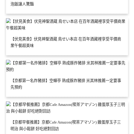
泡飯讓人驚豔
【伏見美食】伏見神聖酒蔵 鳥せい本店 在百年酒藏裡享受平價商
業午餐超美味
【京都第一名炸豬排】空蟬亭 熟成豚炸豬排 米其林推薦一定要事
先預約
【京都早餐推薦】京都Cafe Amazon(喫茶アマゾン) 雞蛋厚玉子三
明治 與小鬆餅 好吃絕對回訪