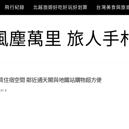
飛行紀錄
北越旅遊好吃好玩好划算
台灣美食與旅
風塵萬里 旅人手
 高品質住宿空間 鄰近通天閣與地鐵站購物超方便
0