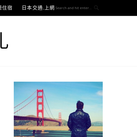
遊住宿
日本交通.上網與3C開箱
札