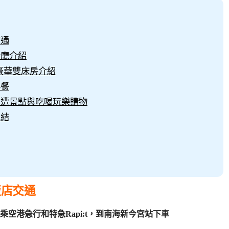
交通
大廳介紹
-豪華雙床房介紹
早餐
店周遭景點與吃喝玩樂購物
總結
飯店交通
空港急行和特急Rapi:t，到南海新今宮站下車