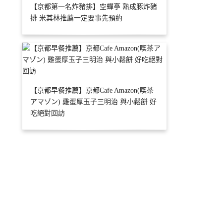
【京都第一名炸豬排】空蟬亭 熟成豚炸豬
排 米其林推薦一定要事先預約
【京都早餐推薦】京都Cafe Amazon(喫茶
アマゾン) 雞蛋厚玉子三明治 與小鬆餅 好
吃絕對回訪