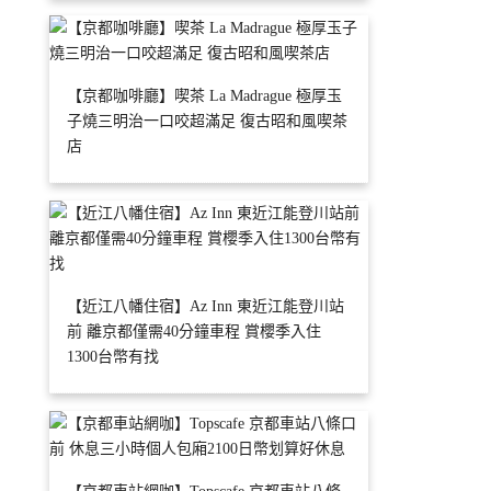
【京都咖啡廳】喫茶 La Madrague 極厚玉
子燒三明治一口咬超滿足 復古昭和風喫茶
店
【近江八幡住宿】Az Inn 東近江能登川站
前 離京都僅需40分鐘車程 賞櫻季入住
1300台幣有找