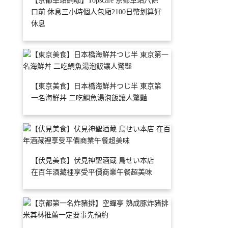
【京都車站網咖】Topscafe 京都車站八條
口前 休息三小時個人包廂2100日幣划算好
休息
【東京美食】日本橋海鮮丼つじ半 東京第
一名海鮮丼 二吃鯛魚湯泡飯讓人驚豔
【伏見美食】伏見神聖酒蔵 鳥せい本店
在百年酒藏裡享受平價商業午餐超美味