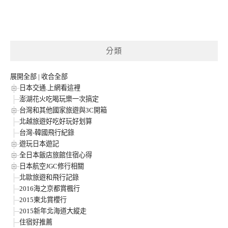
分類
展開全部
|
收合全部
日本交通.上網看這裡
澎湖花火吃喝玩樂一次搞定
台灣和其他國家旅遊與3C開箱
北越旅遊好吃好玩好划算
台灣-韓國飛行紀錄
遊玩日本遊記
全日本飯店旅館住宿心得
日本航空JGC修行相關
北歐旅遊和飛行記錄
2016海之京都賞楓行
2015東北賞櫻行
2015新年北海道大縱走
住宿好推薦