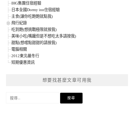
IHG集團住宿經驗
日本全國Dormy inn住宿經驗
主食(讓你吃飽飽就點我)
飛行紀錄
吃到飽(想挑戰極限就按我)
美味小吃(嘴饞但是不想吃太多請按我)
甜點(想嚐點甜甜的請按我)
電腦相關
2012東北嚴冬行
短期優惠資訊
想要找甚麼文章可用我
搜
尋
關
鍵
字: