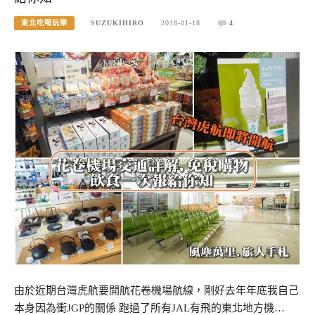
東北吃喝玩樂
SUZUKIHIRO
2018-01-18
4
由於近期台灣虎航要開航花卷機場航線，剛好去年年底我自己
本身因為衝JGP的關係 跑過了所有JAL有飛的東北地方機…