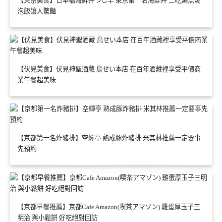
【東京美食】日本橋海鮮丼つじ半 東京第一名海鮮丼 二吃鯛魚湯
泡飯讓人驚豔
【伏見美食】伏見神聖酒蔵 鳥せい本店 在百年酒藏裡享受平價商
業午餐超美味
【京都第一名炸豬排】空蟬亭 熟成豚炸豬排 米其林推薦一定要事
先預約
【京都早餐推薦】京都Cafe Amazon(喫茶アマゾン) 雞蛋厚玉子三
明治 與小鬆餅 好吃絕對回訪