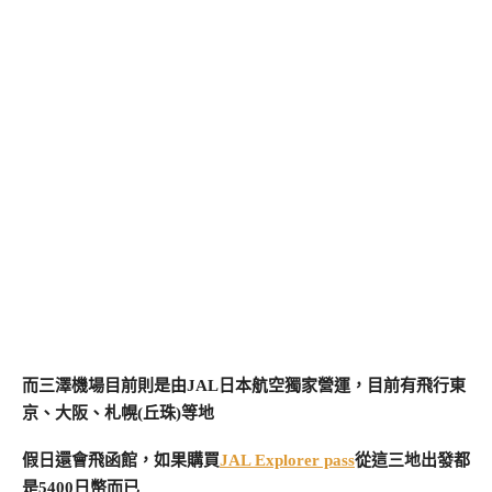
而三澤機場目前則是由JAL日本航空獨家營運，目前有飛行東
京、大阪、札幌(丘珠)等地
假日還會飛函館，如果購買
JAL Explorer pass
從這三地出發都
是5400日幣而已