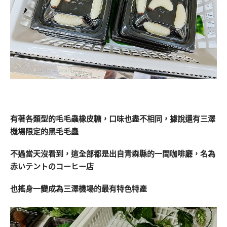
有著各類型的毛毛蟲橡皮糖，口味也盡不相同，據說還有三澤
機場限定的黑毛毛蟲
不過當天沒看到，這全部都是出自青森縣的一間咖啡廳，名為
赤いテントのコーヒー店
也搖身一變成為三澤機場的最有特色特產