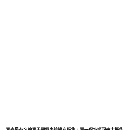
青森最有名的青天霹靂米這邊有販售，買一保特瓶回去大概能