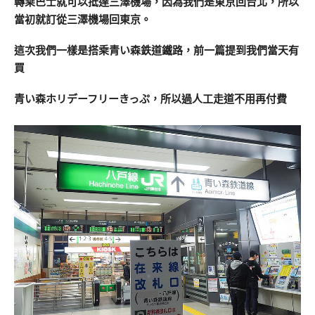
轉乘巴士就可以抵達三澤機場，因為我們是東京回台北，所以
當初就訂從三澤機場回東京。
這次我們一樣是搭乘青い森鉄道鐵路，前一篇提到我們當天有
買
青い森ホリデーフリーきっぷ，所以過人工走道不用再付費