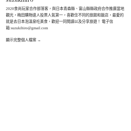
2020食尚玩家合作部落客，與日本青森縣、富山縣縣政府合作推廣當地
觀光，梅田購物達人投票人氣第一，喜歡住不同的旅館和飯店，最愛的
就是去日本泡溫泉吃美食，歡迎一同閱讀以及分享旅遊！ 電子信
箱:
suzukihiro@gmail.com
顯示完整個人檔案 →