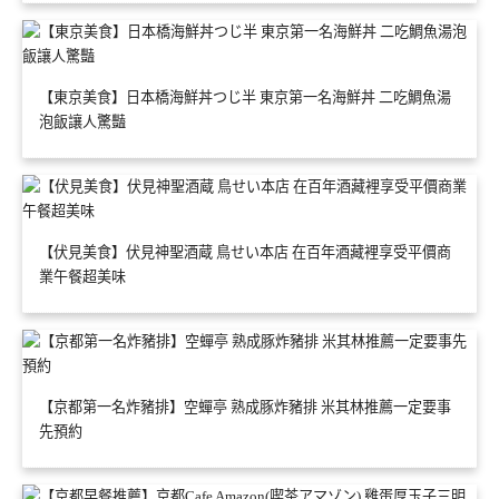
【東京美食】日本橋海鮮丼つじ半 東京第一名海鮮丼 二吃鯛魚湯
泡飯讓人驚豔
【伏見美食】伏見神聖酒蔵 鳥せい本店 在百年酒藏裡享受平價商
業午餐超美味
【京都第一名炸豬排】空蟬亭 熟成豚炸豬排 米其林推薦一定要事
先預約