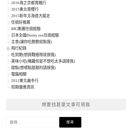
2016海之京都賞楓行
2015東北賞櫻行
2015新年北海道大縱走
住宿好推薦
IHG集團住宿經驗
日本全國Dormy inn住宿經驗
主食(讓你吃飽飽就點我)
飛行紀錄
吃到飽(想挑戰極限就按我)
美味小吃(嘴饞但是不想吃太多請按我)
甜點(想嚐點甜甜的請按我)
電腦相關
2012東北嚴冬行
短期優惠資訊
想要找甚麼文章可用我
搜
尋