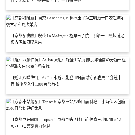
行：天橋立、伊根舟屋、宇治一日遊提案
【京都咖啡廳】喫茶 La Madrague 極厚玉子燒三明治一口咬超滿足
復古昭和風喫茶店
【近江八幡住宿】Az Inn 東近江能登川站前 離京都僅需40分鐘車
程 賞櫻季入住1300台幣有找
【京都車站網咖】Topscafe 京都車站八條口前 休息三小時個人包
廂2100日幣划算好休息