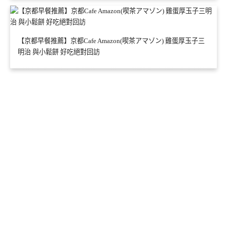
【京都早餐推薦】京都Cafe Amazon(喫茶アマゾン) 雞蛋厚玉子三
明治 與小鬆餅 好吃絕對回訪