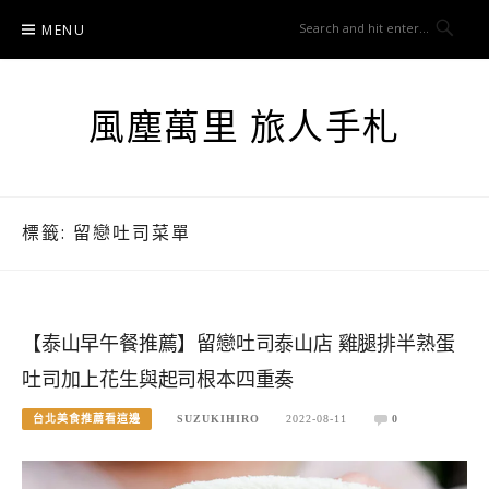
Skip
MENU
to
content
風塵萬里 旅人手札
標籤:
留戀吐司菜單
【泰山早午餐推薦】留戀吐司泰山店 雞腿排半熟蛋
吐司加上花生與起司根本四重奏
台北美食推薦看這邊
SUZUKIHIRO
2022-08-11
0