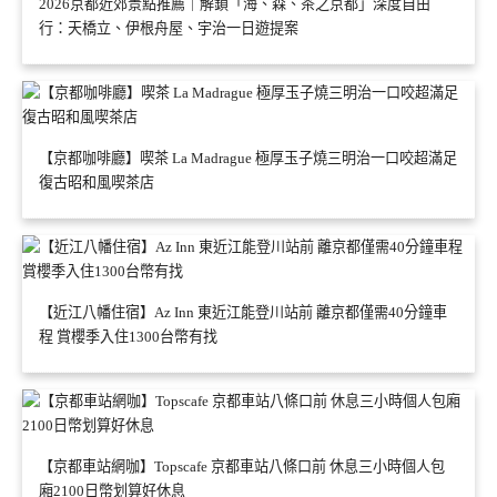
2026京都近郊景點推薦｜解鎖「海、森、茶之京都」深度自由
行：天橋立、伊根舟屋、宇治一日遊提案
【京都咖啡廳】喫茶 La Madrague 極厚玉子燒三明治一口咬超滿足
復古昭和風喫茶店
【近江八幡住宿】Az Inn 東近江能登川站前 離京都僅需40分鐘車
程 賞櫻季入住1300台幣有找
【京都車站網咖】Topscafe 京都車站八條口前 休息三小時個人包
廂2100日幣划算好休息