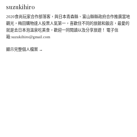
suzukihiro
2020食尚玩家合作部落客，與日本青森縣、富山縣縣政府合作推廣當地
觀光，梅田購物達人投票人氣第一，喜歡住不同的旅館和飯店，最愛的
就是去日本泡溫泉吃美食，歡迎一同閱讀以及分享旅遊！ 電子信
箱:
suzukihiro@gmail.com
顯示完整個人檔案 →