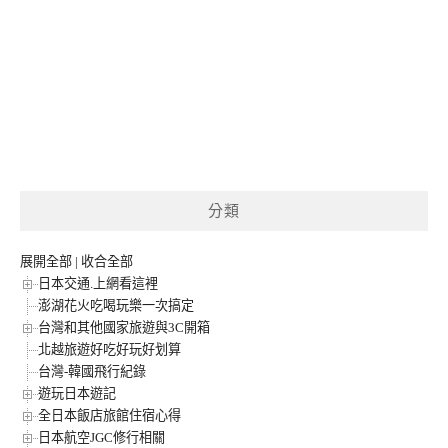
分類
展開全部
|
收合全部
日本交通.上網看這裡
澎湖花火吃喝玩樂一次搞定
台灣和其他國家旅遊與3C開箱
北越旅遊好吃好玩好划算
台灣-韓國飛行紀錄
遊玩日本遊記
全日本飯店旅館住宿心得
日本航空JGC修行相關