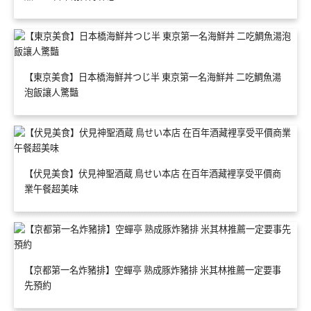
【東京美食】日本橋海鮮丼つじ半 東京第一名海鮮丼 二吃鯛魚湯
泡飯讓人驚豔
【伏見美食】伏見神聖酒蔵 鳥せい本店 在百年酒藏裡享受平價商
業午餐超美味
【京都第一名炸豬排】空蟬亭 熟成豚炸豬排 米其林推薦一定要事
先預約