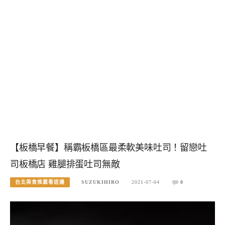
【板橋早餐】稱霸板橋區最柔軟美味吐司！留戀吐
司板橋店 雞腿排蛋吐司無敵
台北美食推薦看這邊
SUZUKIHIRO
2021-07-04
0