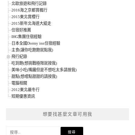
北歐旅遊和飛行記錄
2016海之京都賞楓行
2015東北賞櫻行
2015新年北海道大縱走
住宿好推薦
IHG集團住宿經驗
日本全國Dormy inn住宿經驗
主食(讓你吃飽飽就點我)
飛行紀錄
吃到飽(想挑戰極限就按我)
美味小吃(嘴饞但是不想吃太多請按我)
甜點(想嚐點甜甜的請按我)
電腦相關
2012東北嚴冬行
短期優惠資訊
想要找甚麼文章可用我
搜