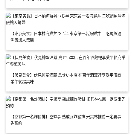
【東京美食】日本橋海鮮丼つじ半 東京第一名海鮮丼 二吃鯛魚湯
泡飯讓人驚豔
【伏見美食】伏見神聖酒蔵 鳥せい本店 在百年酒藏裡享受平價商
業午餐超美味
【京都第一名炸豬排】空蟬亭 熟成豚炸豬排 米其林推薦一定要事
先預約