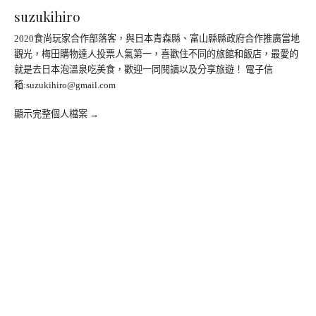
suzukihiro
2020食尚玩家合作部落客，與日本青森縣、富山縣縣政府合作推廣當地
觀光，梅田購物達人投票人氣第一，喜歡住不同的旅館和飯店，最愛的
就是去日本泡溫泉吃美食，歡迎一同閱讀以及分享旅遊！ 電子信
箱:
suzukihiro@gmail.com
顯示完整個人檔案 →