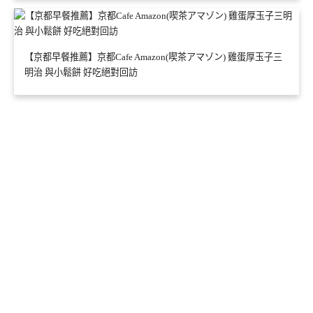
【京都早餐推薦】京都Cafe Amazon(喫茶アマゾン) 雞蛋厚玉子三
明治 與小鬆餅 好吃絕對回訪