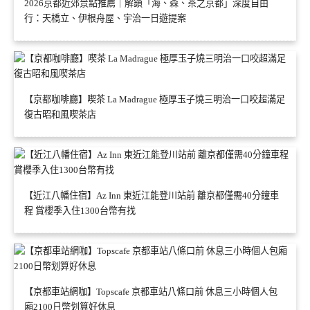
2026京都近郊景點推薦｜解鎖「海、森、茶之京都」深度自由
行：天橋立、伊根舟屋、宇治一日遊提案
【京都咖啡廳】喫茶 La Madrague 極厚玉子燒三明治一口咬超滿足
復古昭和風喫茶店
【近江八幡住宿】Az Inn 東近江能登川站前 離京都僅需40分鐘車
程 賞櫻季入住1300台幣有找
【京都車站網咖】Topscafe 京都車站八條口前 休息三小時個人包
廂2100日幣划算好休息