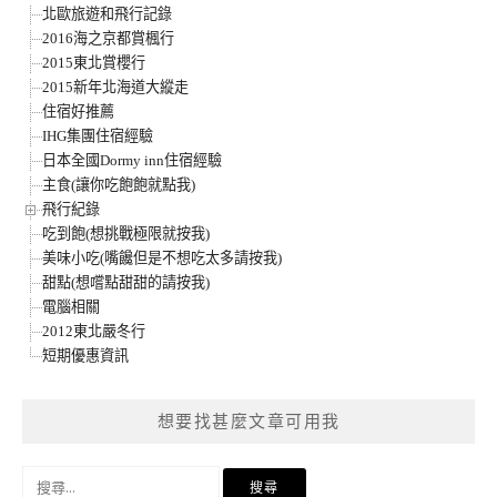
北歐旅遊和飛行記錄
2016海之京都賞楓行
2015東北賞櫻行
2015新年北海道大縱走
住宿好推薦
IHG集團住宿經驗
日本全國Dormy inn住宿經驗
主食(讓你吃飽飽就點我)
飛行紀錄
吃到飽(想挑戰極限就按我)
美味小吃(嘴饞但是不想吃太多請按我)
甜點(想嚐點甜甜的請按我)
電腦相關
2012東北嚴冬行
短期優惠資訊
想要找甚麼文章可用我
搜