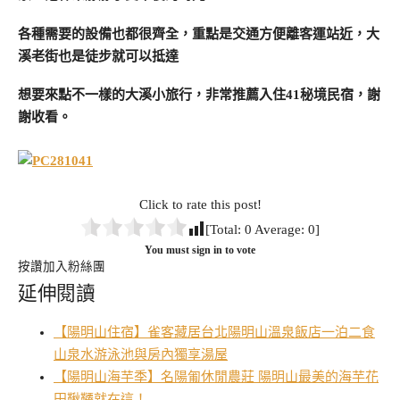
各種需要的設備也都很齊全，重點是交通方便離客運站近，大
溪老街也是徒步就可以抵達
想要來點不一樣的大溪小旅行，非常推薦入住41秘境民宿，謝
謝收看。
Click to rate this post!
[Total:
0
Average:
0
]
You must sign in to vote
按讚加入粉絲團
延伸閱讀
【陽明山住宿】雀客藏居台北陽明山溫泉飯店一泊二食
山泉水游泳池與房內獨享湯屋
【陽明山海芋季】名陽匍休閒農莊 陽明山最美的海芋花
田鞦韆就在這！