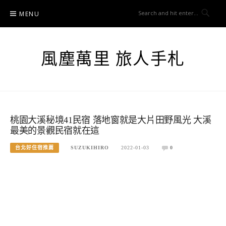
Skip
MENU
to
content
風塵萬里 旅人手札
桃園大溪秘境41民宿 落地窗就是大片田野風光 大溪
最美的景觀民宿就在這
台北好住宿推薦
SUZUKIHIRO
2022-01-03
0