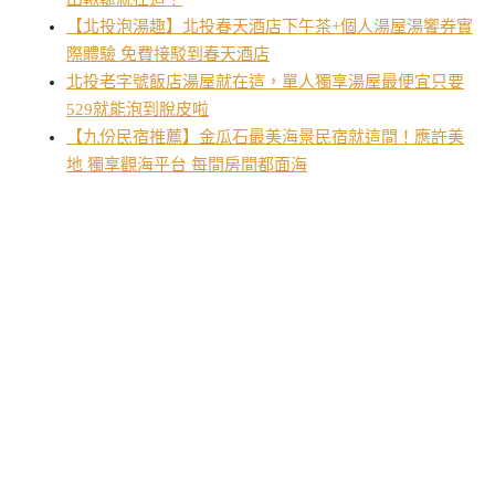
【北投泡湯趣】北投春天酒店下午茶+個人湯屋湯饗券實
際體驗 免費接駁到春天酒店
北投老字號飯店湯屋就在這，單人獨享湯屋最便宜只要
529就能泡到脫皮啦
【九份民宿推薦】金瓜石最美海景民宿就這間！應許美
地 獨享觀海平台 每間房間都面海