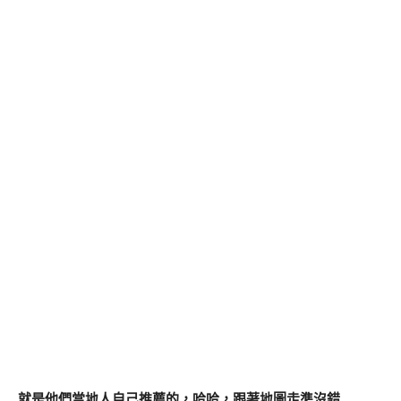
就是他們當地人自己推薦的，哈哈，跟著地圖走準沒錯