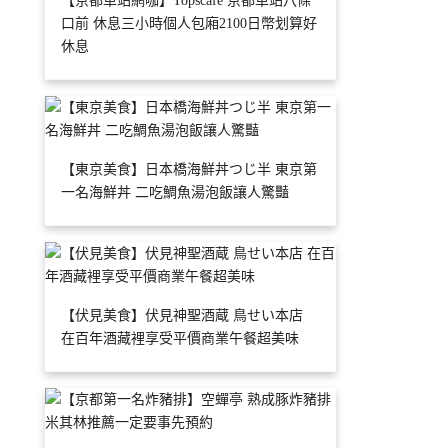
【京都車站網咖】Topscafe 京都車站八條
口前 休息三小時個人包廂2100日幣划算好
休息
【東京美食】日本橋海鮮丼つじ半 東京第
一名海鮮丼 二吃鯛魚湯泡飯讓人驚豔
【伏見美食】伏見神聖酒蔵 鳥せい本店
在百年酒藏裡享受平價商業午餐超美味