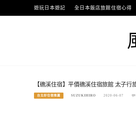
Skip
遊玩日本遊記
全日本飯店旅館住宿心得
to
content
【礁溪住宿】平價礁溪住宿旅館 太子行旅
SUZUKIHIRO
2020-06-07
台北好住宿推薦