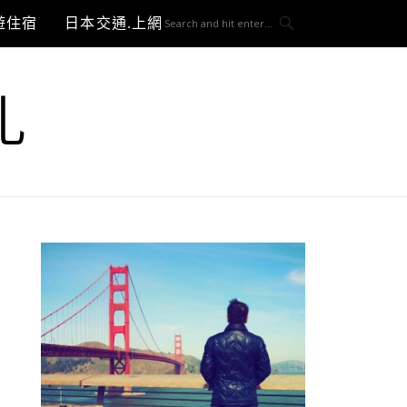
遊住宿
日本交通.上網與3C開箱
札