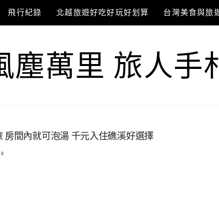
飛行紀錄
北越旅遊好吃好玩好划算
台灣美食與旅
風塵萬里 旅人手
 房間內就可泡湯 千元入住礁溪好選擇
0