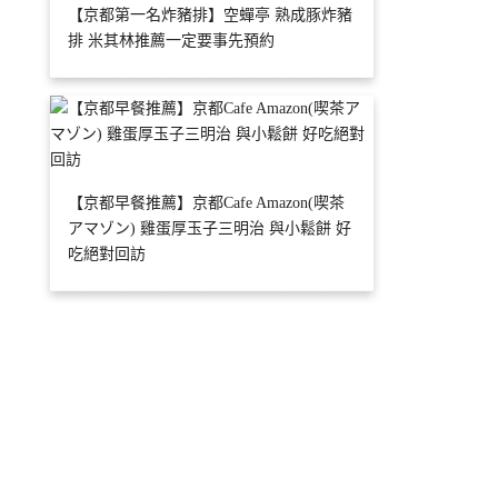
【京都第一名炸豬排】空蟬亭 熟成豚炸豬
排 米其林推薦一定要事先預約
【京都早餐推薦】京都Cafe Amazon(喫茶
アマゾン) 雞蛋厚玉子三明治 與小鬆餅 好
吃絕對回訪