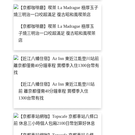
【京都咖啡廳】喫茶 La Madrague 極厚玉
子燒三明治一口咬超滿足 復古昭和風喫茶
店
【近江八幡住宿】Az Inn 東近江能登川站
前 離京都僅需40分鐘車程 賞櫻季入住
1300台幣有找