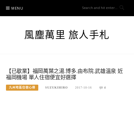
Skip
MENU
to
content
風塵萬里 旅人手札
【已歇業】福岡萬葉之湯.博多.由布院.武雄溫泉 近
福岡機場 單人住宿便宜好選擇
九州地區住宿心得
SUZUKIHIRO
2017-10-16
4