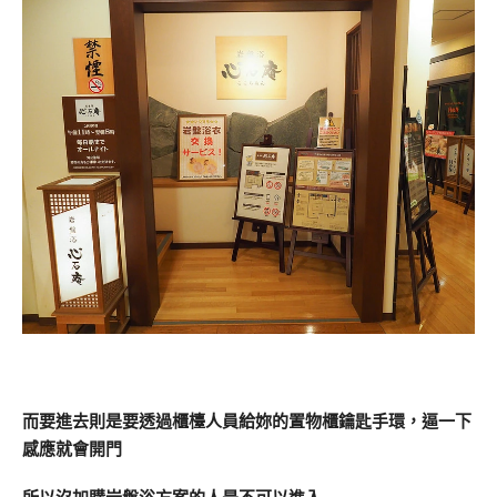
而要進去則是要透過櫃檯人員給妳的置物櫃鑰匙手環，逼一下
感應就會開門