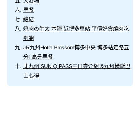
大浴場
早餐
總結
焼肉の牛太 本陣 近博多車站 平價好食燒肉吃
到飽
JR九州Hotel Blossom博多中央 博多站走路五
分! 高分早餐
北九州 SUN Q PASS三日券介紹 &九州橫斷巴
士心得