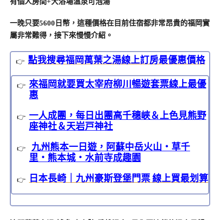
有個人房間+大浴場溫泉可泡湯
一晚只要5600日幣，這種價格在目前住宿都非常昂貴的福岡實
屬非常難得，接下來慢慢介紹。
點我搜尋福岡萬葉之湯線上訂房最優惠價格
來福岡就要買太宰府柳川暢遊套票線上最優
惠
一人成團，每日出團高千穗峽＆上色見熊野
座神社＆天岩戸神社
九州熊本一日遊，阿蘇中岳火山・草千
里・熊本城・水前寺成趣園
日本長崎｜九州豪斯登堡門票 線上買最划算