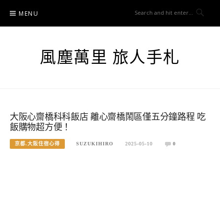
Skip
MENU
to
content
風塵萬里 旅人手札
大阪心齋橋科科飯店 離心齋橋鬧區僅五分鐘路程 吃
飯購物超方便！
京都.大阪住宿心得
SUZUKIHIRO
2025-05-10
0