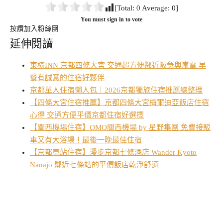
[Total:
0
Average:
0
]
You must sign in to vote
按讚加入粉絲團
延伸閱讀
東橫INN 京都四條大宮 交通超方便鄰近阪急與嵐電 早
餐有誠意的住宿好夥伴
京都單人住宿懶人包｜2026京都獨旅住宿推薦總整理
【四條大宮住宿推薦】京都四條大宮梅爾迪亞飯店住宿
心得 交通方便平價京都住宿好選擇
【關西機場住宿】OMO關西機場 by 星野集團 免費接駁
車又有大浴場！最後一晚最佳住宿
【京都車站住宿】漫步京都七條酒店 Wander Kyoto
Nanajo 鄰近七條站的平價飯店乾淨舒適