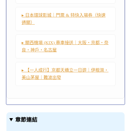
▸ 日本環球影城｜門票 & 特快入場券（快速
通關）
▸ 關西機場 (KIX) 專車接送｜大阪・京都・奈
良・神戶・名古屋
▸ 【一人成行】京都天橋立一日遊｜伊根灣・
美山茅屋｜難波出發
章節連結