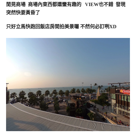
閒晃商場 商場內東西都還蠻有趣的 VIEW也不錯 發現
突然快要黃昏了
只好立馬快跑回飯店房間拍美景囉 不然何必訂咧XD