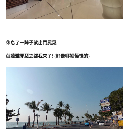
休息了一陣子就出門晃晃
芭達雅罪惡之都我來了! (好像哪裡怪怪的)