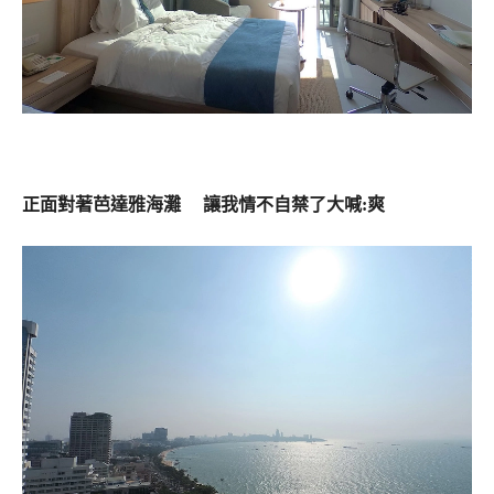
正面對著芭達雅海灘 讓我情不自禁了大喊:爽