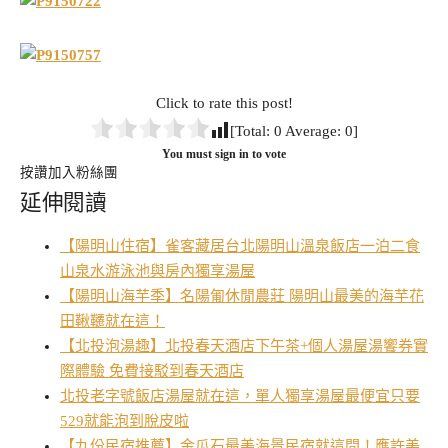
Click to rate this post!
[Total:
0
Average:
0
]
You must sign in to vote
按讚加入粉絲團
延伸閱讀
【陽明山住宿】雀客藏居台北陽明山溫泉飯店一泊二食
山泉水游泳池與房內獨享湯屋
【陽明山海芋季】名陽匍休閒農莊 陽明山最美的海芋花
田鞦韆就在這！
【北投泡湯趣】北投春天酒店下午茶+個人湯屋湯饗券實
際體驗 免費接駁到春天酒店
北投老字號飯店湯屋就在這，單人獨享湯屋最便宜只要
529就能泡到脫皮啦
【九份民宿推薦】金瓜石最美海景民宿就這間！應許美