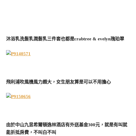
沐浴乳洗髮乳潤髮乳三件套也都是crabtree & evelyn瑰珀翠
飛利浦吹風機風力頗大，女生朋友算是可以不用擔心
由於中山九昱希爾頓逸林酒店有外送基金300元，就是有叫就
能折抵房費，不叫白不叫