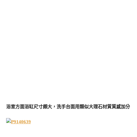
浴室方面浴缸尺寸頗大，洗手台面用類似大理石材質質感加分