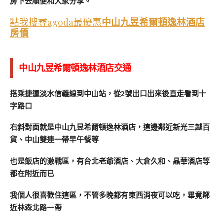
房下去順便和大家分享。
點我搜尋agoda最優惠
中山九昱希爾頓逸林酒店
房價
中山九昱希爾頓逸林酒店交通
搭乘捷運淡水信義線到中山站，從2號出口出來後直走看到十
字路口
右斜對面就是中山九昱希爾頓逸林酒店，這邊鄰近新光三越百
貨、中山雙連一帶早午餐等
也是飯店的激戰區，有台北老爺酒店、大倉久和、晶華酒店等
都在附近而已
我個人很喜歡住這區，不管多晚都有東西消夜可以吃，畢竟鄰
近林森北路一帶