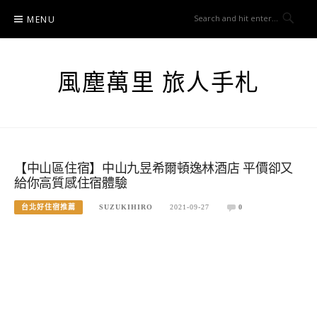
Skip
MENU
to
content
風塵萬里 旅人手札
【中山區住宿】中山九昱希爾頓逸林酒店 平價卻又
給你高質感住宿體驗
台北好住宿推薦
SUZUKIHIRO
2021-09-27
0