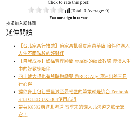
Click to rate this post!
[Total:
0
Average:
0
]
You must sign in to vote
按讚加入粉絲團
延伸閱讀
【台北家具行推薦】億家具批發倉庫萬華店 陪伴你邁入
人生不同階段的好夥伴
【自我成長】臻樺管理顧問 專屬你的績效教練 漫漫人生
中的好教練陪伴
四十歲大叔也有兒時遊戲夢 帶ROG Ally 澳洲出差三日
行心得
讓你身上包包重量減至最輕盈的筆電就是這台 Zenbook
S 13 OLED UX5304使用心得
帶著K6502前進北海道 雪季末的懶人北海道之旅全靠
它！