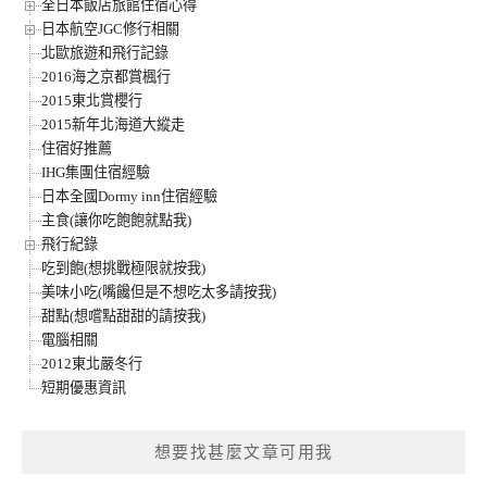
全日本飯店旅館住宿心得
日本航空JGC修行相關
北歐旅遊和飛行記錄
2016海之京都賞楓行
2015東北賞櫻行
2015新年北海道大縱走
住宿好推薦
IHG集團住宿經驗
日本全國Dormy inn住宿經驗
主食(讓你吃飽飽就點我)
飛行紀錄
吃到飽(想挑戰極限就按我)
美味小吃(嘴饞但是不想吃太多請按我)
甜點(想嚐點甜甜的請按我)
電腦相關
2012東北嚴冬行
短期優惠資訊
想要找甚麼文章可用我