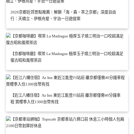
2026京都近郊景點推薦｜解鎖「海、森、茶之京都」深度自由
行：天橋立、伊根舟屋、宇治一日遊提案
【京都咖啡廳】喫茶 La Madrague 極厚玉子燒三明治一口咬超滿足
復古昭和風喫茶店
【近江八幡住宿】Az Inn 東近江能登川站前 離京都僅需40分鐘車
程 賞櫻季入住1300台幣有找