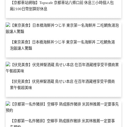
【京都車站網咖】Topscafe 京都車站八條口前 休息三小時個人包
廂2100日幣划算好休息
【東京美食】日本橋海鮮丼つじ半 東京第一名海鮮丼 二吃鯛魚湯
泡飯讓人驚豔
【伏見美食】伏見神聖酒蔵 鳥せい本店 在百年酒藏裡享受平價商
業午餐超美味
【京都第一名炸豬排】空蟬亭 熟成豚炸豬排 米其林推薦一定要事