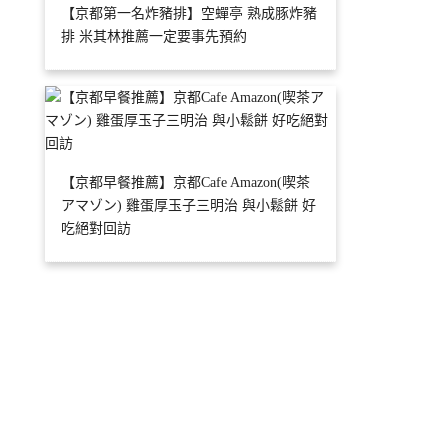
【京都第一名炸豬排】空蟬亭 熟成豚炸豬
排 米其林推薦一定要事先預約
【京都早餐推薦】京都Cafe Amazon(喫茶
アマゾン) 雞蛋厚玉子三明治 與小鬆餅 好
吃絕對回訪