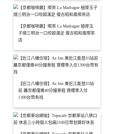
【京都咖啡廳】喫茶 La Madrague 極厚玉
子燒三明治一口咬超滿足 復古昭和風喫茶
店
【近江八幡住宿】Az Inn 東近江能登川站
前 離京都僅需40分鐘車程 賞櫻季入住
1300台幣有找