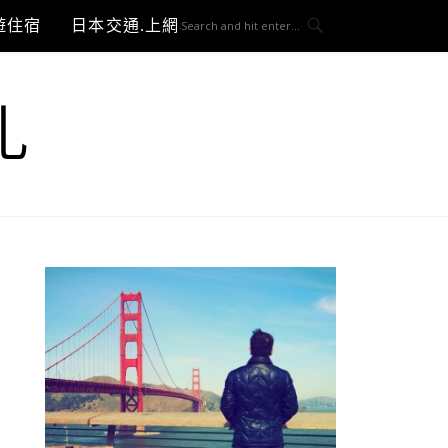
遊住宿
日本交通.上網與3C開箱
札