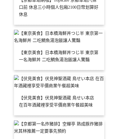
【京都車站網咖】Topscafe 京都車站八條
口前 休息三小時個人包廂2100日幣划算好
休息
【東京美食】日本橋海鮮丼つじ半 東京第
一名海鮮丼 二吃鯛魚湯泡飯讓人驚豔
【伏見美食】伏見神聖酒蔵 鳥せい本店
在百年酒藏裡享受平價商業午餐超美味