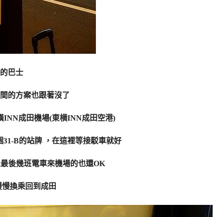
的巴士
間的方案也跟著沒了
NN成田機場(東横INN成田空港)
1-B的站牌 ，
在這裡等接駁車就好
，坐最後幾班電車來機場的也還OK
慢慢換乘回到成田