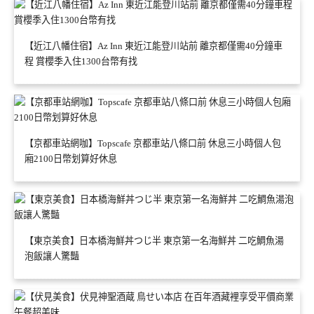
【近江八幡住宿】Az Inn 東近江能登川站前 離京都僅需40分鐘車
程 賞櫻季入住1300台幣有找
【京都車站網咖】Topscafe 京都車站八條口前 休息三小時個人包
廂2100日幣划算好休息
【東京美食】日本橋海鮮丼つじ半 東京第一名海鮮丼 二吃鯛魚湯
泡飯讓人驚豔