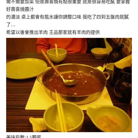
需不需要加菜 但是壽喜燒有點很重要 就是很容易吃膩 要掌握
好壽喜燒醬汁
的濃淡 桌上都會有瓶水讓你調整口味 我吃了四到五盤肉就膩
了…
希望以後會推出羊肉 王品那家就有羊肉的提供
美味指數:3.5顆星