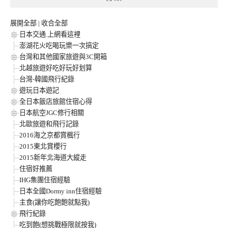
展開全部
|
收合全部
日本交通.上網看這裡
澎湖花火吃喝玩樂一次搞定
台灣和其他國家旅遊與3C開箱
北越旅遊好吃好玩好划算
台灣-韓國飛行紀錄
遊玩日本遊記
全日本飯店旅館住宿心得
日本航空JGC修行相關
北歐旅遊和飛行記錄
2016海之京都賞楓行
2015東北賞櫻行
2015新年北海道大縱走
住宿好推薦
IHG集團住宿經驗
日本全國Dormy inn住宿經驗
主食(讓你吃飽飽就點我)
飛行紀錄
吃到飽(想挑戰極限就按我)