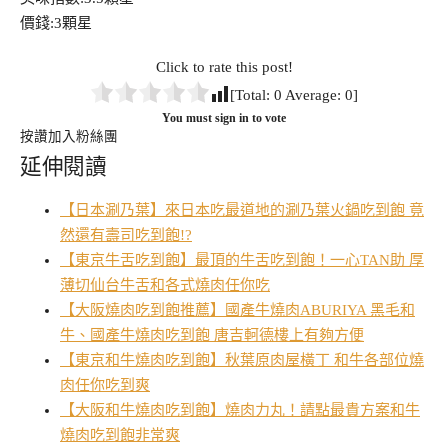
價錢:3顆星
Click to rate this post!
[Total:
0
Average:
0
]
You must sign in to vote
按讚加入粉絲團
延伸閱讀
【日本涮乃葉】來日本吃最道地的涮乃葉火鍋吃到飽 竟
然還有壽司吃到飽!?
【東京牛舌吃到飽】最頂的牛舌吃到飽！一心TAN助 厚
薄切仙台牛舌和各式燒肉任你吃
【大阪燒肉吃到飽推薦】國產牛燒肉ABURIYA 黑毛和
牛、國產牛燒肉吃到飽 唐吉軻德樓上有夠方便
【東京和牛燒肉吃到飽】秋葉原肉屋橫丁 和牛各部位燒
肉任你吃到爽
【大阪和牛燒肉吃到飽】燒肉力丸！請點最貴方案和牛
燒肉吃到飽非常爽