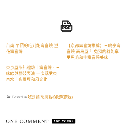
台南 平價的吃到飽壽喜燒 澄
【京都壽喜燒推薦】三嶋亭壽
花壽喜燒
喜燒 高島屋店 免預約就能享
受黑毛和牛壽喜燒美味
東京屋形船體驗｜壽喜燒、三
味線與藝妓表演 一次感受東
京水上夜景與和風文化
Posted in
吃到飽(想挑戰極限就按我)
ONE COMMENT
ADD YOURS