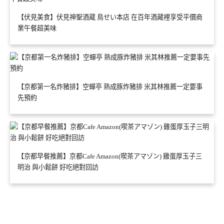
【伏見美食】伏見神聖酒蔵 鳥せい本店 在百年酒藏裡享受平價商
業午餐超美味
【京都第一名炸豬排】空蟬亭 熟成豚炸豬排 米其林推薦一定要事
先預約
【京都早餐推薦】京都Cafe Amazon(喫茶アマゾン) 雞蛋厚玉子三
明治 與小鬆餅 好吃絕對回訪