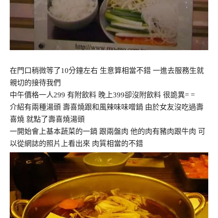
在門口稍微等了10分鐘左右 生意算相當不錯 一進去服務生就
親切的接待我們
中午價格一人299 有附飲料 晚上399卻沒附飲料 很詭異= =
介紹有兩種湯頭 壽喜燒跟和風辣味味噌鍋 由於女友沒吃過壽
喜燒 就點了壽喜燒湯頭
一開始會上基本蔬菜的一鍋 跟兩盤肉 他的肉有豬肉跟牛肉 可
以從網誌的照片上看出來 肉質相當的不錯