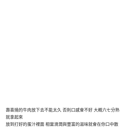
壽喜燒的牛肉放下去不能太久 否則口感會不好 大概六七分熟
就拿起來
放到打好的蛋汁裡面 相當滑潤與豐富的滋味就會在你口中散