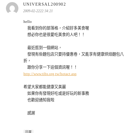
表
UNIVERSAL200902
示:
2009-02-2222:34:21
hello
我看到你的部落格，介紹好多美食喔
想必你也是很愛吃美食的人吧！！
最近逛到一個網站，
發現有些麵包店只要持優惠卷，又能享有健康烘焙麵包八
折，
跟你分享一下這個資訊喔！！
http://www.tibs.org.tw/hotact.asp
希望大家都能健康又美麗
如果你有發現好吃或是好玩的新事務
也歡迎通知我啦
感謝
回覆