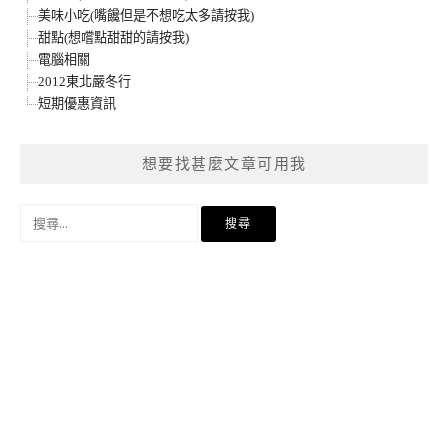
美味小吃(嘴饞但是不想吃太多請按我)
甜點(想嚐點甜甜的請按我)
電腦相關
2012東北嚴冬行
短期優惠資訊
想要找甚麼文章可用我
搜
尋
關
鍵
字: