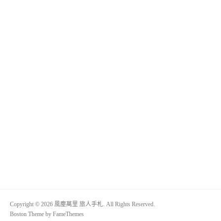
Copyright © 2026 風塵萬里 旅人手札. All Rights Reserved.
Boston Theme by
FameThemes