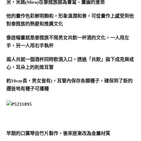
米，米路(Miru)在泰雅族語為書寫、畫圖的意思
他的畫作色彩鮮明飽和，形象溫潤和善，可從畫作上感受到他
對泰雅族的熱愛和推廣文化
像這幅畫就是泰雅族不限男女共飲一杯酒的文化，一人用左
手，另一人用右手執杯
兩人共就一個酒杯同時飲酒入口，透過「共飲」拋下成見與戒
心，耳朵上的則是耳管
約10cm長，男女皆有)，耳管內保存各類種子，確保到了新的
遷徙地有種子可播種
早期的口簧琴由竹片製作，後來逐漸改為金屬材質