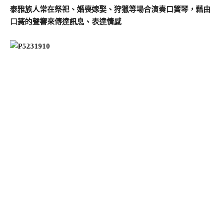
泰雅族人常在祭祀、婚喪嫁娶、狩獵等場合演奏口簧琴，藉由
口簧的聲響來傳達訊息、表達情感