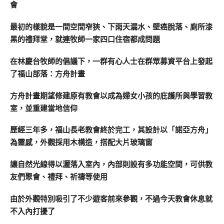
會
最初的樣貌是一間空間窄狹、下雨天漏水、壁癌脫落、廁所漆
黑的禮拜堂，就連牧師一家四口住宿都成問題
在林慶台牧師的倡議下，一群有心人士在群眾募資平台上發起
了福山部落：方舟計畫
方舟計畫期望修建原有教會以成為婦女小孩的庇護所與學習教
室，並重建當地信仰
歷經三年多，福山長老教會終於完工，其設計以「諾亞方舟」
為靈感，外觀採用木構造，搭配大片玻璃窗
讓自然光線得以灑落入室內，內部則設有多功能空間，可供教
友們聚會、禮拜、祈禱等使用
由於外觀特別吸引了不少遊客前來參觀，不過今天教會休息就
不入內打擾了