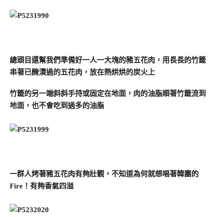
總頭目還幫我們準備好一人一大塊的豬五花肉，用長長的竹籤
串著已醃漬過的五花肉，放在熱烘烘的炭火上
竹籤的另一端斜斜手持或固定在地面，肉的油脂順著竹籤流到
地面，也不會吃到過多的油脂
一群人烤著豬五花肉有夠壯觀，不知道為何就想唱著韓團的
Fire！有夠香氣四溢