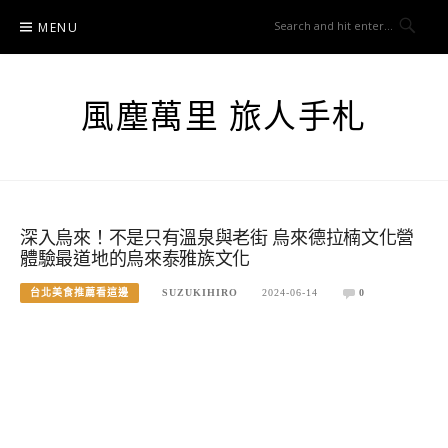
Skip
MENU
to
content
風塵萬里 旅人手札
深入烏來！不是只有溫泉與老街 烏來德拉楠文化營
體驗最道地的烏來泰雅族文化
台北美食推薦看這邊
SUZUKIHIRO
2024-06-14
0