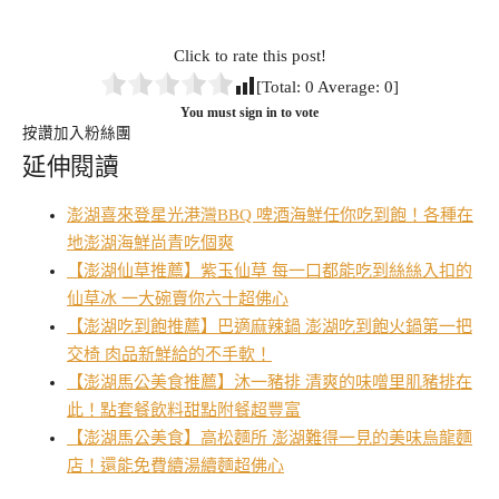
Click to rate this post!
[Total:
0
Average:
0
]
You must sign in to vote
按讚加入粉絲團
延伸閱讀
澎湖喜來登星光港灣BBQ 啤酒海鮮任你吃到飽！各種在
地澎湖海鮮尚青吃個爽
【澎湖仙草推薦】紫玉仙草 每一口都能吃到絲絲入扣的
仙草冰 一大碗賣你六十超佛心
【澎湖吃到飽推薦】巴適麻辣鍋 澎湖吃到飽火鍋第一把
交椅 肉品新鮮給的不手軟！
【澎湖馬公美食推薦】沐一豬排 清爽的味噌里肌豬排在
此！點套餐飲料甜點附餐超豐富
【澎湖馬公美食】高松麵所 澎湖難得一見的美味烏龍麵
店！還能免費續湯續麵超佛心