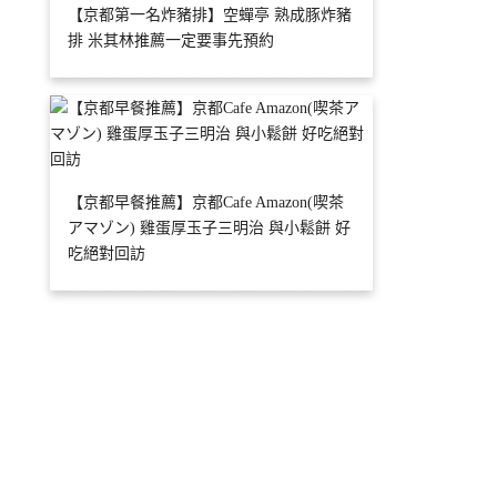
【京都第一名炸豬排】空蟬亭 熟成豚炸豬
排 米其林推薦一定要事先預約
【京都早餐推薦】京都Cafe Amazon(喫茶
アマゾン) 雞蛋厚玉子三明治 與小鬆餅 好
吃絕對回訪