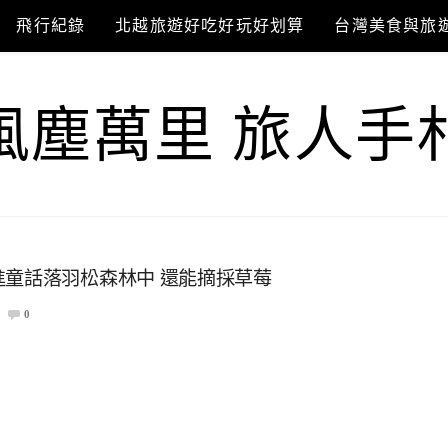
飛行紀錄
北越旅遊好吃好玩好划算
台灣美食與旅
風塵萬里 旅人手
進童話落羽松森林中 還能摘採草莓
0