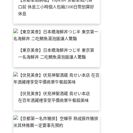
【京都車站網咖】Topscafe 京都車站八條
口前 休息三小時個人包廂2100日幣划算好
休息
【東京美食】日本橋海鮮丼つじ半 東京第
一名海鮮丼 二吃鯛魚湯泡飯讓人驚豔
【伏見美食】伏見神聖酒蔵 鳥せい本店
在百年酒藏裡享受平價商業午餐超美味