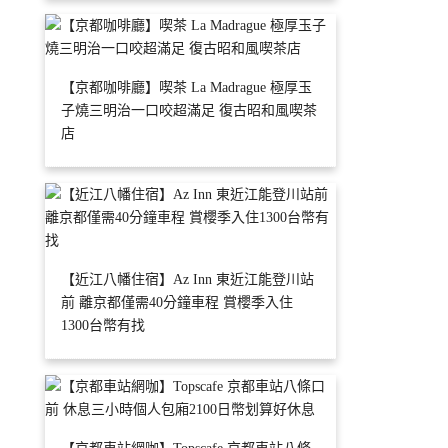
【京都咖啡廳】喫茶 La Madrague 極厚玉
子燒三明治一口咬超滿足 復古昭和風喫茶
店
【近江八幡住宿】Az Inn 東近江能登川站
前 離京都僅需40分鐘車程 賞櫻季入住
1300台幣有找