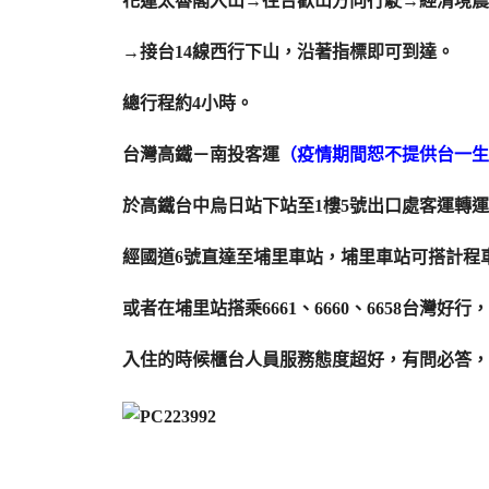
花蓮太魯閣入山→往合歡山方向行駛→經清境農
→接台14線西行下山，沿著指標即可到達。
總行程約4小時。
台灣高鐵－南投客運
（疫情期間恕不提供台一生
於高鐵台中烏日站下站至1樓5號出口處客運轉
經國道6號直達至埔里車站，埔里車站可搭計程
或者在埔里站搭乘6661、6660、6658台灣
入住的時候櫃台人員服務態度超好，有問必答，