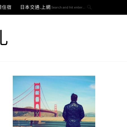
遊住宿
日本交通.上網與3C開箱
札