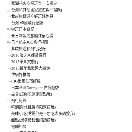
澎湖花火吃喝玩樂一次搞定
台灣和其他國家旅遊與3C開箱
北越旅遊好吃好玩好划算
台灣-韓國飛行紀錄
遊玩日本遊記
全日本飯店旅館住宿心得
日本航空JGC修行相關
北歐旅遊和飛行記錄
2016海之京都賞楓行
2015東北賞櫻行
2015新年北海道大縱走
住宿好推薦
IHG集團住宿經驗
日本全國Dormy inn住宿經驗
主食(讓你吃飽飽就點我)
飛行紀錄
吃到飽(想挑戰極限就按我)
美味小吃(嘴饞但是不想吃太多請按我)
甜點(想嚐點甜甜的請按我)
電腦相關