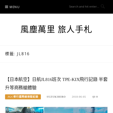
Skip
MENU
to
content
風塵萬里 旅人手札
標籤:
JL816
【日本航空】日航JL816班次 TPE-KIX飛行記錄 半套
升等商務艙體驗
JGC修行國際線接駁紀錄
SUZUKIHIRO
2018-06-05
0