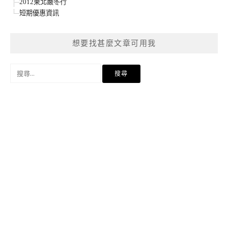
2012東北嚴冬行
短期優惠資訊
想要找甚麼文章可用我
搜
尋
關
鍵
字: