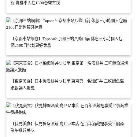
程 賞櫻季入住1300台幣有找
【京都車站網咖】Topscafe 京都車站八條口前 休息三小時個人包
廂2100日幣划算好休息
【東京美食】日本橋海鮮丼つじ半 東京第一名海鮮丼 二吃鯛魚湯
泡飯讓人驚豔
【伏見美食】伏見神聖酒蔵 鳥せい本店 在百年酒藏裡享受平價商
業午餐超美味