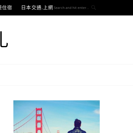
遊住宿
日本交通.上網與3C開箱
札