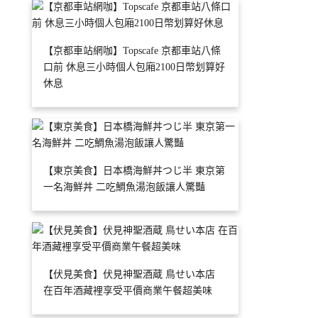
【京都車站網咖】Topscafe 京都車站八條
口前 休息三小時個人包廂2100日幣划算好
休息
【東京美食】日本橋海鮮丼つじ半 東京第
一名海鮮丼 二吃鯛魚湯泡飯讓人驚豔
【伏見美食】伏見神聖酒蔵 鳥せい本店
在百年酒藏裡享受平價商業午餐超美味