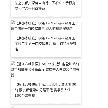
茶之京都」深度自由行：天橋立、伊根舟
屋、宇治一日遊提案
【京都咖啡廳】喫茶 La Madrague 極厚玉
子燒三明治一口咬超滿足 復古昭和風喫茶
店
【近江八幡住宿】Az Inn 東近江能登川站
前 離京都僅需40分鐘車程 賞櫻季入住
1300台幣有找