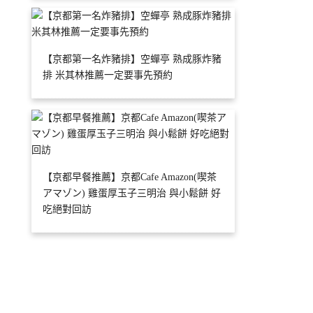
【京都第一名炸豬排】空蟬亭 熟成豚炸豬
排 米其林推薦一定要事先預約
【京都早餐推薦】京都Cafe Amazon(喫茶
アマゾン) 雞蛋厚玉子三明治 與小鬆餅 好
吃絕對回訪