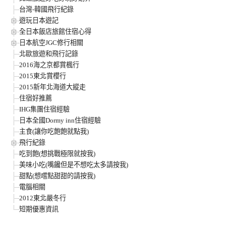
台灣-韓國飛行紀錄
遊玩日本遊記
全日本飯店旅館住宿心得
日本航空JGC修行相關
北歐旅遊和飛行記錄
2016海之京都賞楓行
2015東北賞櫻行
2015新年北海道大縱走
住宿好推薦
IHG集團住宿經驗
日本全國Dormy inn住宿經驗
主食(讓你吃飽飽就點我)
飛行紀錄
吃到飽(想挑戰極限就按我)
美味小吃(嘴饞但是不想吃太多請按我)
甜點(想嚐點甜甜的請按我)
電腦相關
2012東北嚴冬行
短期優惠資訊