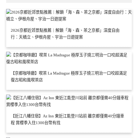
2026京都近郊景點推薦｜解鎖「海、森、茶之京都」深度自由
行：天橋立、伊根舟屋、宇治一日遊提案
【京都咖啡廳】喫茶 La Madrague 極厚玉子燒三明治一口咬超滿足
復古昭和風喫茶店
【近江八幡住宿】Az Inn 東近江能登川站前 離京都僅需40分鐘車
程 賞櫻季入住1300台幣有找