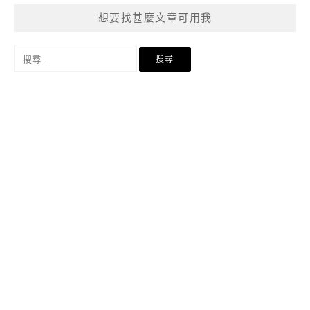
想要找甚麼文章可用我
搜
尋
關
鍵
字: