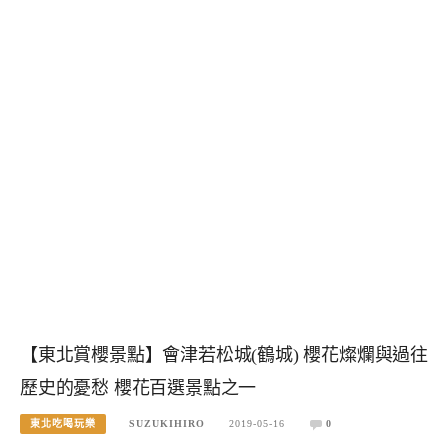
【東北賞櫻景點】會津若松城(鶴城) 櫻花燦爛與過往
歷史的憂愁 櫻花百選景點之一
東北吃喝玩樂
SUZUKIHIRO
2019-05-16
0