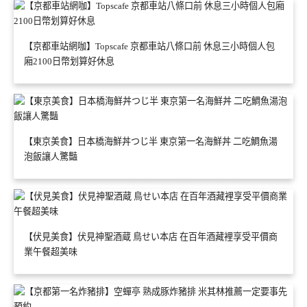
【京都車站網咖】Topscafe 京都車站八條口前 休息三小時個人包
廂2100日幣划算好休息
【東京美食】日本橋海鮮丼つじ半 東京第一名海鮮丼 二吃鯛魚湯
泡飯讓人驚豔
【伏見美食】伏見神聖酒蔵 鳥せい本店 在百年酒藏裡享受平價商
業午餐超美味