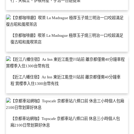
行：天橋立、伊根舟屋、宇治一日遊提案
【京都咖啡廳】喫茶 La Madrague 極厚玉子燒三明治一口咬超滿足
復古昭和風喫茶店
【近江八幡住宿】Az Inn 東近江能登川站前 離京都僅需40分鐘車
程 賞櫻季入住1300台幣有找
【京都車站網咖】Topscafe 京都車站八條口前 休息三小時個人包
廂2100日幣划算好休息