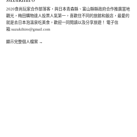
2020食尚玩家合作部落客，與日本青森縣、富山縣縣政府合作推廣當地
觀光，梅田購物達人投票人氣第一，喜歡住不同的旅館和飯店，最愛的
就是去日本泡溫泉吃美食，歡迎一同閱讀以及分享旅遊！ 電子信
箱:
suzukihiro@gmail.com
顯示完整個人檔案 →