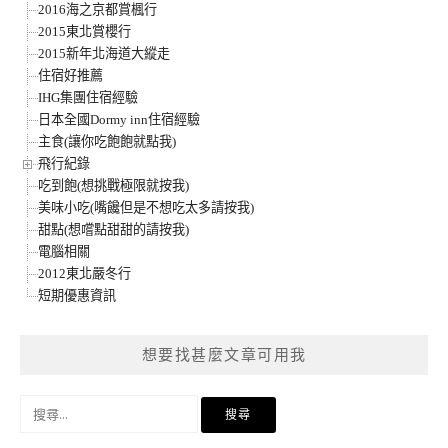
2016海之京都賞楓行
2015東北賞櫻行
2015新年北海道大縱走
住宿好推薦
IHG集團住宿經驗
日本全國Dormy inn住宿經驗
主食(讓你吃飽飽就點我)
飛行紀錄
吃到飽(想挑戰極限就按我)
美味小吃(嘴饞但是不想吃太多請按我)
甜點(想嚐點甜甜的請按我)
電腦相關
2012東北嚴冬行
短期優惠資訊
想要找甚麼文章可用我
搜
尋