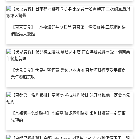
【東京美食】日本橋海鮮丼つじ半 東京第一名海鮮丼 二吃鯛魚湯
泡飯讓人驚豔
【伏見美食】伏見神聖酒蔵 鳥せい本店 在百年酒藏裡享受平價商
業午餐超美味
【京都第一名炸豬排】空蟬亭 熟成豚炸豬排 米其林推薦一定要事
先預約