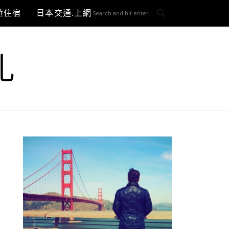
遊住宿
日本交通.上網與3C開箱
札