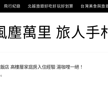
飛行紀錄
北越旅遊好吃好玩好划算
台灣美食與旅
風塵萬里 旅人手
飯店 高樓層家庭房入住經驗 湯咖哩一絕！
6