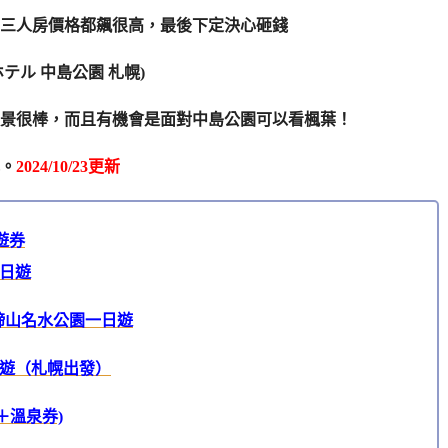
三人房價格都飆很高，最後下定決心砸錢
アホテル 中島公園 札幌)
景很棒，而且有機會是面對中島公園可以看楓葉！
。
2024/10/23更新
遊券
一日遊
蹄山名水公園一日遊
日遊（札幌出發）
＋溫泉券)