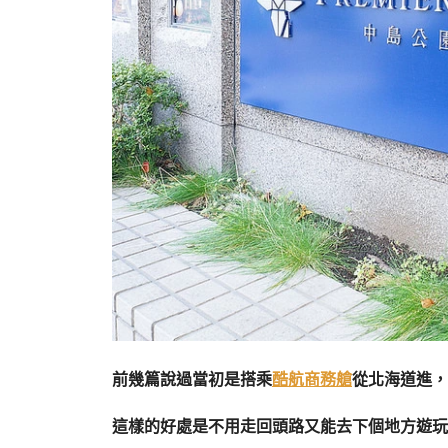
前幾篇說過當初是搭乘
酷航商務艙
從北海道進，
這樣的好處是不用走回頭路又能去下個地方遊玩