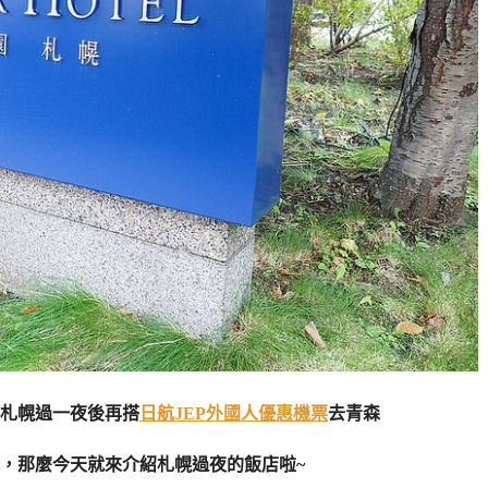
札幌過一夜後再搭
日航JEP外國人優惠機票
去青森
，那麼今天就來介紹札幌過夜的飯店啦~