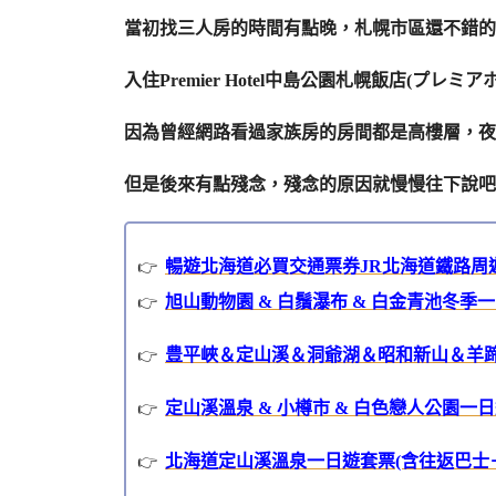
當初找三人房的時間有點晚，札幌市區還不錯的
入住Premier Hotel中島公園札幌飯店(プレミ
因為曾經網路看過家族房的房間都是高樓層，夜
但是後來有點殘念，殘念的原因就慢慢往下說吧
暢遊北海道必買交通票券JR北海道鐵路周
旭山動物園 & 白鬚瀑布 & 白金青池冬季
豊平峽＆定山溪＆洞爺湖＆昭和新山＆羊
定山溪溫泉 & 小樽市 & 白色戀人公園一
北海道定山溪溫泉一日遊套票(含往返巴士