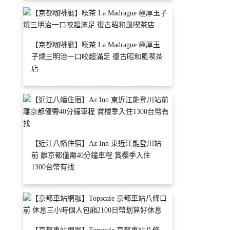
【京都咖啡廳】喫茶 La Madrague 極厚玉
子燒三明治一口咬超滿足 復古昭和風喫茶
店
【近江八幡住宿】Az Inn 東近江能登川站
前 離京都僅需40分鐘車程 賞櫻季入住
1300台幣有找