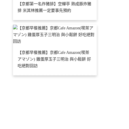
【京都第一名炸豬排】空蟬亭 熟成豚炸豬
排 米其林推薦一定要事先預約
【京都早餐推薦】京都Cafe Amazon(喫茶
アマゾン) 雞蛋厚玉子三明治 與小鬆餅 好
吃絕對回訪