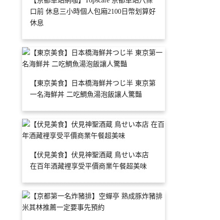
【京都車站網咖】Topscafe 京都車站八條
口前 休息三小時個人包廂2100日幣划算好
休息
【東京美食】日本橋海鮮丼つじ半 東京第
一名海鮮丼 二吃鯛魚湯泡飯讓人驚豔
【伏見美食】伏見神聖酒蔵 鳥せい本店
在百年酒藏裡享受平價商業午餐超美味