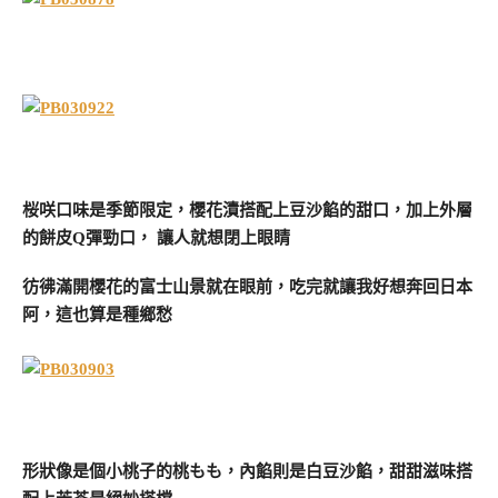
桜咲口味是季節限定，櫻花漬搭配上豆沙餡的甜口，加上外層
的餅皮Q彈勁口， 讓人就想閉上眼睛
彷彿滿開櫻花的富士山景就在眼前，吃完就讓我好想奔回日本
阿，這也算是種鄉愁
形狀像是個小桃子的桃もも，內餡則是白豆沙餡，甜甜滋味搭