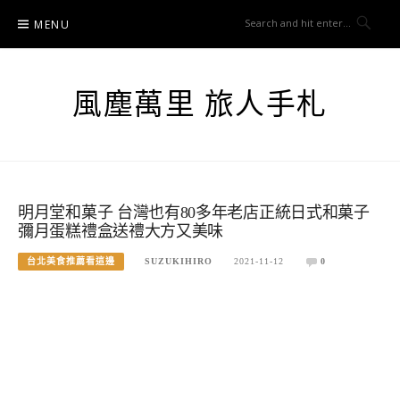
Skip
MENU
to
content
風塵萬里 旅人手札
明月堂和菓子 台灣也有80多年老店正統日式和菓子
彌月蛋糕禮盒送禮大方又美味
台北美食推薦看這邊
SUZUKIHIRO
2021-11-12
0