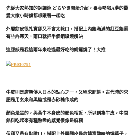
先從大家熟知的銅鑼燒 どらやき開始介紹，畢竟哆啦A夢的最
愛大家小時候都想跟著一起吃
外層餅皮很扎實卻又不會太乾口，搭配上內餡滿滿的紅豆餡還
有些許寒天，兩口就把半個銅鑼燒解決
這應該是我這兩年來吃過最好吃的銅鑼燒了！大推
牛皮則是唐朝傳入日本的點心之一，又稱求肥餅。古代時的求
肥是用玄米和黑糖或是赤砂糖作成的
顏色是黑的，與黃牛本身皮的顏色相近，所以稱為牛皮，中間
餡料吃起來有種熟悉的感覺很像是麻糬
但卻又帶有點脆口，搭配上外層麵皮是款饒富趣味的燒菓子，