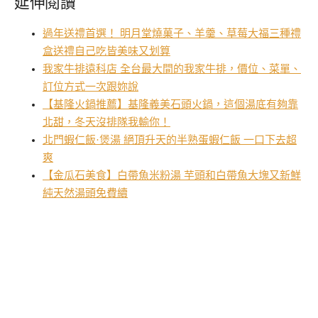
延伸閱讀
過年送禮首選！ 明月堂燒菓子、羊羹、草莓大福三種禮
盒送禮自己吃皆美味又划算
我家牛排遠科店 全台最大間的我家牛排，價位、菜單、
訂位方式一次跟妳說
【基隆火鍋推薦】基隆義美石頭火鍋，這個湯底有夠靠
北甜，冬天沒排隊我輸你！
北門蝦仁飯·煲湯 絕頂升天的半熟蛋蝦仁飯 一口下去超
爽
【金瓜石美食】白帶魚米粉湯 芋頭和白帶魚大塊又新鮮
純天然湯頭免費續