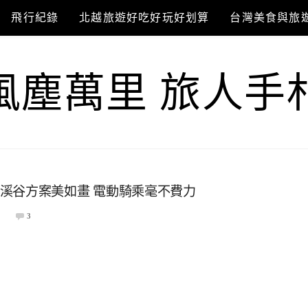
飛行紀錄
北越旅遊好吃好玩好划算
台灣美食與旅
風塵萬里 旅人手
單車 溪谷方案美如畫 電動騎乘毫不費力
3