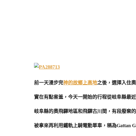
前一天漫步完
神的故鄉上高地
之後，選擇入住奧
實在有點害羞，今天一開始的行程從岐阜縣最近遊客很
岐阜縣的奧飛驒地區和飛驒古川間，有段廢棄的
被拿來再利用鐵軌上騎電動單車，稱為Gattan 