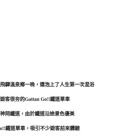
飛驒溫泉鄉一晚，還泡上了人生第一次混浴
夯的Gattan Go!!鐵道單車
神岡鐵道，由於鐵道沿途景色優美
Go!!鐵道單車，吸引不少遊客前來體驗