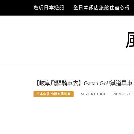
Skip
遊玩日本遊記
全日本飯店旅館住宿心得
to
content
【岐阜飛驒騎車去】Gattan Go!!鐵道
SUZUKIHIRO
2019-11-15
日本中部.北陸吃喝玩樂