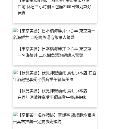
【京都車站網咖】Topscafe 京都車站八條
口前 休息三小時個人包廂2100日幣划算好
休息
【東京美食】日本橋海鮮丼つじ半 東京第
一名海鮮丼 二吃鯛魚湯泡飯讓人驚豔
【伏見美食】伏見神聖酒蔵 鳥せい本店
在百年酒藏裡享受平價商業午餐超美味