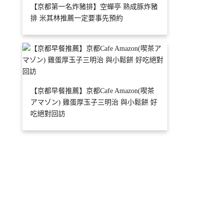
【京都第一名炸豬排】空蟬亭 熟成豚炸豬
排 米其林推薦一定要事先預約
【京都早餐推薦】京都Cafe Amazon(喫茶
アマゾン) 雞蛋厚玉子三明治 與小鬆餅 好
吃絕對回訪