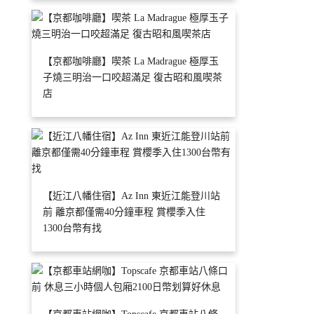
【京都咖啡廳】喫茶 La Madrague 極厚玉
子燒三明治一口咬超滿足 復古昭和風喫茶
店
【近江八幡住宿】Az Inn 東近江能登川站
前 離京都僅需40分鐘車程 賞櫻季入住
1300台幣有找