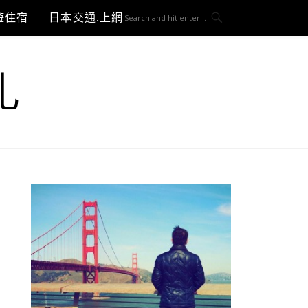
遊住宿
日本交通.上網與3C開箱
札