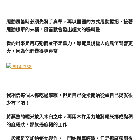
甩動風笛時必須先將手高舉，再以畫圓的方式甩動握把，接著
甩動線牽的末梢，風笛就會發出超大的鳴叫聲
看的出來是用巧勁而並不是蠻力，導覽員說獵人的風笛聲響更
大，因為他們做得更專業
我相信每個人都吃過麻糬，但是自己從米開始從頭自己搗就很
少有了吧！
將蒸熟的糯米放入木臼之中，再用木杵用力地將糯米擣成黏稠
的麻糬狀，鄒族搗麻糬的工作
一般都是交託給婦女製作，一開始還算輕鬆，但是搗麻糬到後