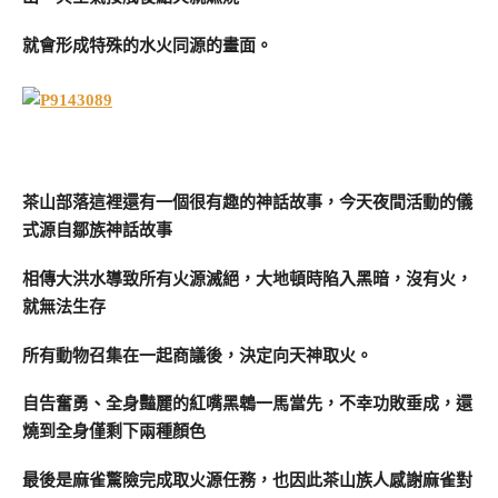
就會形成特殊的水火同源的畫面。
茶山部落這裡還有一個很有趣的神話故事，今天夜間活動的儀
式源自鄒族神話故事
相傳大洪水導致所有火源滅絕，大地頓時陷入黑暗，沒有火，
就無法生存
所有動物召集在一起商議後，決定向天神取火。
自告奮勇、全身豔麗的紅嘴黑鵯一馬當先，不幸功敗垂成，還
燒到全身僅剩下兩種顏色
最後是麻雀驚險完成取火源任務，也因此茶山族人感謝麻雀對