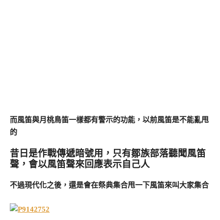
而風笛與月桃鳥笛一樣都有警示的功能，以前風笛是不能亂甩
的
昔日是作戰傳遞暗號用，只有鄒族部落聽聞風笛
聲，會以風笛聲來回應表示自己人
不過現代化之後，還是會在祭典集合甩一下風笛來叫大家集合