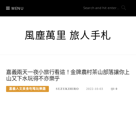
Skip
MENU
to
content
風塵萬里 旅人手札
嘉義兩天一夜小旅行看這！金牌農村茶山部落讓你上
山又下水玩得不亦樂乎
嘉義人文美食吃喝玩樂趣
SUZUKIHIRO
2022-10-03
0