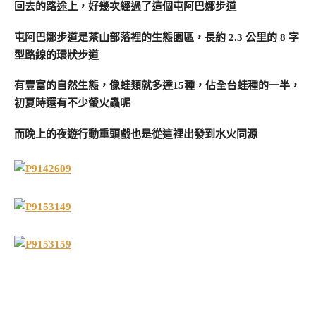
回去的路途上，好幾次經過了這個屯阿巴娜步道
屯阿巴娜步道是茶山部落裡的生態園區，長約 2.3 公里的 8 字
型路線的環狀步道
有豐富的自然生態，像蛙類就多達15種，佔全台蛙種的一半，
初夏時還有不少螢火蟲呢
而晚上的夜遊行動重頭戲也是從這裡出發到水火同源