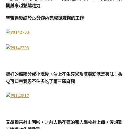
期越來越黏越吃力
辛苦過後終於15分鐘內完成搗麻糬的工作
搗好的麻糬分成小塊後，沾上花生碎米及蔗糖粉就是美味！香
Ｑ可口害我忍不住多吃了兩三顆麻糬
又準備來射山豬啦，之前去過花蓮的獵人學校射上癮，沒想到