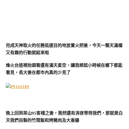
完成天神取火的任務抵達目的地放置火把後，今天一整天滿檔
又有趣的行動就結束啦
烽火台這裡抬頭看還有滿天星空，讓我想起小時候在鄉下都能
看見，長大後在都市內真的少見了
晚上回到茶山95客棧之後，竟然還有消夜等待我們，那就是白
天我們自製的竹筒飯和烤豬肉及大香腸