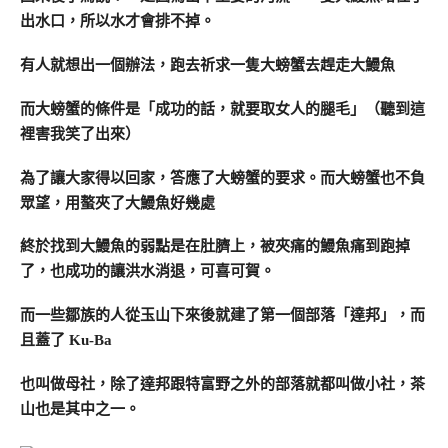
出水口，所以水才會排不掉。
有人就想出一個辦法，跑去祈求一隻大螃蟹去趕走大鰻魚
而大螃蟹的條件是「成功的話，就要取女人的腿毛」（聽到這
裡害我笑了出來）
為了讓大家得以回家，答應了大螃蟹的要求。而大螃蟹也不負
眾望，用螯夾了大鰻魚好幾處
終於找到大鰻魚的弱點是在肚臍上，被夾痛的鰻魚痛到跑掉
了，也成功的讓洪水消退，可喜可賀。
而一些鄒族的人從玉山下來後就建了第一個部落「達邦」，而
且蓋了 Ku-Ba
也叫做母社，除了達邦跟特富野之外的部落就都叫做小社，茶
山也是其中之一。