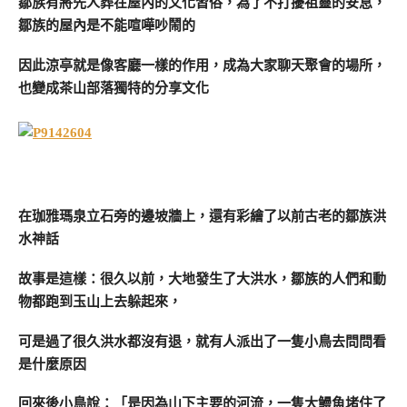
鄒族有將先人葬在屋內的文化習俗，為了不打擾祖靈的安息，
鄒族的屋內是不能喧嘩吵鬧的
因此涼亭就是像客廳一樣的作用，成為大家聊天聚會的場所，
也變成茶山部落獨特的分享文化
在珈雅瑪泉立石旁的邊坡牆上，還有彩繪了以前古老的鄒族洪
水神話
故事是這樣：很久以前，大地發生了大洪水，鄒族的人們和動
物都跑到玉山上去躲起來，
可是過了很久洪水都沒有退，就有人派出了一隻小鳥去問問看
是什麼原因
回來後小鳥說：「是因為山下主要的河流，一隻大鰻魚堵住了