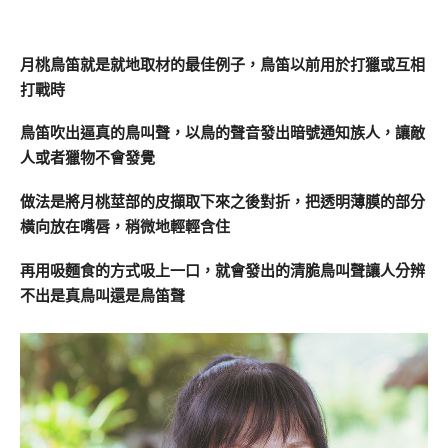
月桃鳥笛就是就地取材的最佳例子，鳥笛以前用於打獵或互相
打戰時
鳥笛吹出逼真的鳥叫聲，以鳥的聲音發出暗號通知族人，讓敵
人或者獵物不會發覺
做法是將月桃莖部的皮擷取下來之後對折，把透明薄膜的部分
橫向放在嘴唇，稍微地輕輕含住
再用吸麵食的方式吸上一口，就會發出的清脆鳥叫聲讓人分辨
不出是真鳥叫還是鳥笛聲