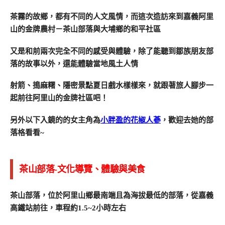
茶霧的故鄉，都有不同的人文風情，而這次造訪來到嘉義阿里
山的金牌農村－茶山部落與大埔鄉的和平社區
又是和前兩次完全不同的感受與體驗，除了能聽到鄒族朋友部
落的故事以外，還能體驗當地風土人情
射箭、搗麻糬、隱密景點夏日戲水樣樣來，就跟著旅人腳步一
起前往阿里山的金牌社區吧！
另外以下入鏡的的女主角為
小胖盈的花椒人蔘
，歡迎去她的部
落格看看~
茶山部落-文化導覽、體驗與美食
茶山部落，位於阿里山鄉最南端且為海拔最低的部落，從嘉義
高鐵站前往，車程約1.5~2小時左右