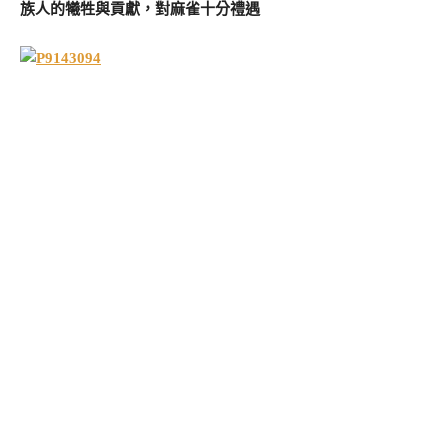
族人的犧牲與貢獻，對麻雀十分禮遇