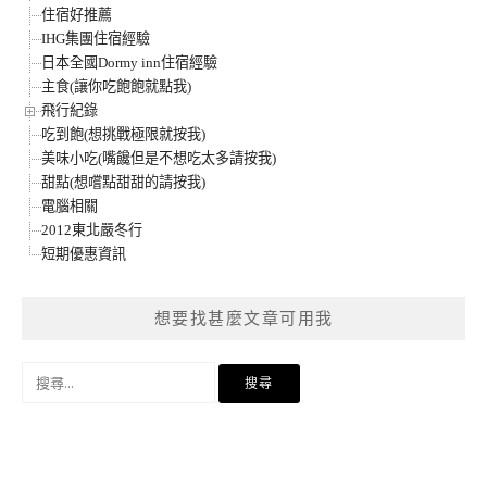
住宿好推薦
IHG集團住宿經驗
日本全國Dormy inn住宿經驗
主食(讓你吃飽飽就點我)
飛行紀錄
吃到飽(想挑戰極限就按我)
美味小吃(嘴饞但是不想吃太多請按我)
甜點(想嚐點甜甜的請按我)
電腦相關
2012東北嚴冬行
短期優惠資訊
想要找甚麼文章可用我
搜
尋
關
鍵
字: