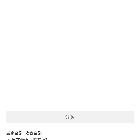
分類
展開全部
|
收合全部
日本交通.上網看這裡