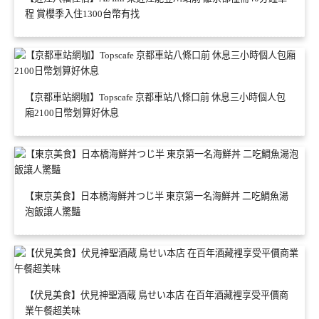
程 賞櫻季入住1300台幣有找
【京都車站網咖】Topscafe 京都車站八條口前 休息三小時個人包
廂2100日幣划算好休息
【東京美食】日本橋海鮮丼つじ半 東京第一名海鮮丼 二吃鯛魚湯
泡飯讓人驚豔
【伏見美食】伏見神聖酒蔵 鳥せい本店 在百年酒藏裡享受平價商
業午餐超美味