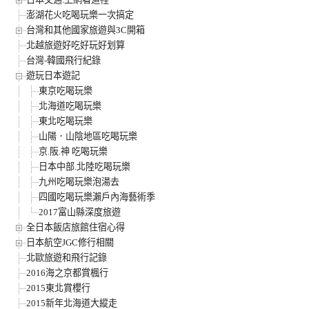
澎湖花火吃喝玩樂一次搞定
台灣和其他國家旅遊與3C開箱
北越旅遊好吃好玩好划算
台灣-韓國飛行紀錄
遊玩日本遊記
東京吃喝玩樂
北海道吃喝玩樂
東北吃喝玩樂
山陽．山陰地區吃喝玩樂
京.阪.神 吃喝玩樂
日本中部.北陸吃喝玩樂
九州吃喝玩樂泡湯去
四國吃喝玩樂瀨戶內海藝術季
2017富山縣深度旅遊
全日本飯店旅館住宿心得
日本航空JGC修行相關
北歐旅遊和飛行記錄
2016海之京都賞楓行
2015東北賞櫻行
2015新年北海道大縱走